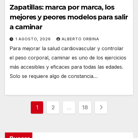
Zapatillas: marca por marca, los
mejores y peores modelos para salir
a caminar
1 AGOSTO, 2026
ALBERTO ORBINA
Para mejorar la salud cardiovascular y controlar
el peso corporal, caminar es uno de los ejercicios
más accesibles y eficaces para todas las edades.
Solo se requiere algo de constancia…
Paginación
1
2
…
18
de
entradas