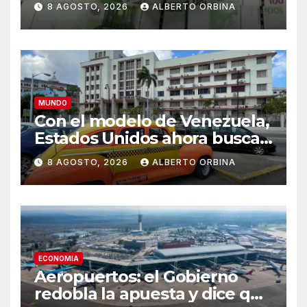
8 AGOSTO, 2026
ALBERTO ORBINA
MUNDO
Con el modelo de Venezuela,
Estados Unidos ahora busca
al próximo líder de Cuba
8 AGOSTO, 2026
ALBERTO ORBINA
ECONOMIA
Aeropuertos: el Gobierno
redobla la apuesta y dice que