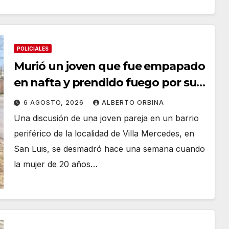
POLICIALES
Murió un joven que fue empapado
en nafta y prendido fuego por su
novia tras una pelea: la víctima
6 AGOSTO, 2026
ALBERTO ORBINA
agonizó cinco días y tenía dos hijos
Una discusión de una joven pareja en un barrio
periférico de la localidad de Villa Mercedes, en
San Luis, se desmadró hace una semana cuando
la mujer de 20 años…