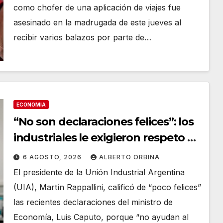
como chofer de una aplicación de viajes fue
asesinado en la madrugada de este jueves al
recibir varios balazos por parte de…
ECONOMIA
“No son declaraciones felices”: los
industriales le exigieron respeto a
Caputo y expresaron “alta
6 AGOSTO, 2026
ALBERTO ORBINA
preocupación” por el conflicto con
El presidente de la Unión Industrial Argentina
Brasil
(UIA), Martín Rappallini, calificó de “poco felices”
las recientes declaraciones del ministro de
Economía, Luis Caputo, porque “no ayudan al