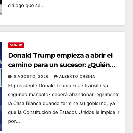
diálogo que se…
MUNDO
Donald Trump empieza a abrir el
camino para un sucesor: ¿Quién
será el candidato republicano a la
6 AGOSTO, 2026
ALBERTO ORBINA
presidencia en 2028?
El presidente Donald Trump -que transita su
segundo mandato- deberá abandonar legalmente
la Casa Blanca cuando termine su gobierno, ya
que la Constitución de Estados Unidos le impide ir
por…