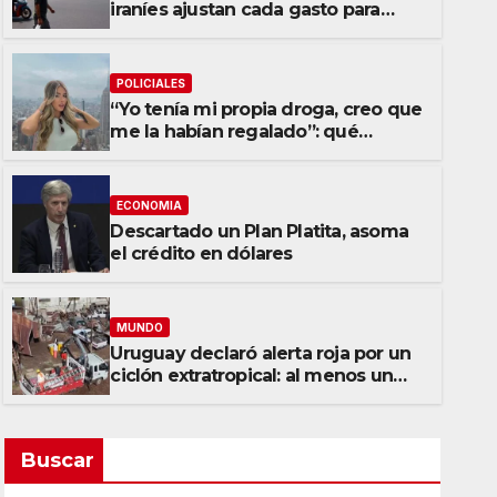
iraníes ajustan cada gasto para
sobrevivir tras cinco meses de
guerra contra Estados Unidos e
Israel
POLICIALES
“Yo tenía mi propia droga, creo que
me la habían regalado”: qué
declaró Candela Arizaga ante la
justicia
ECONOMIA
Descartado un Plan Platita, asoma
MUNDO
el crédito en dólares
Uruguay declaró alerta roja p
extratropical: al menos un m
MUNDO
Uruguay declaró alerta roja por un
6 AGOSTO, 2026
ALBERTO ORBINA
ciclón extratropical: al menos un
muerto
Buscar