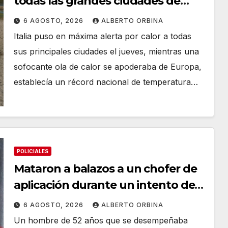
todas las grandes ciudades de
Italia en alerta roja y Austria y
6 AGOSTO, 2026
ALBERTO ORBINA
Eslovaquia baten récords de
Italia puso en máxima alerta por calor a todas
temperatura
sus principales ciudades el jueves, mientras una
sofocante ola de calor se apoderaba de Europa,
establecía un récord nacional de temperatura…
POLICIALES
Mataron a balazos a un chofer de
aplicación durante un intento de
robo en La Matanza
6 AGOSTO, 2026
ALBERTO ORBINA
Un hombre de 52 años que se desempeñaba