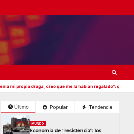
ga, creo que me la habían regalado”: qué declaró Candela Arizag
Último
Popular
Tendencia
MUNDO
Economía de “resistencia”: los