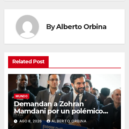
By
Alberto Orbina
Related Post
MUNDO
Demandan a Zohran
Mamdani por un polémico
impuesto inmobiliario que
AGO 8, 2026
ALBERTO ORBINA
podría afectar a miles de