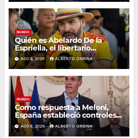
personas
MUNDO
Quién es Abelardo De la
Espriella, el libertario
admirador de Javier Milei que
AGO 8, 2026
ALBERTO ORBINA
asumió la presidencia de
Colombia
MUNDO
Como respuesta a Meloni,
España estableció controles
fronterizos a viajeros desde
AGO 8, 2026
ALBERTO ORBINA
Italia