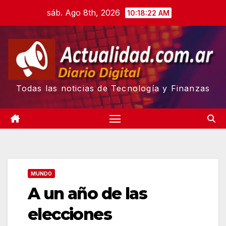
Skip
sáb. Ago 8th, 2026
10:18:23 AM
to
content
Todas las noticias de Tecnología y Finanzas
MUNDO
A un año de las
elecciones