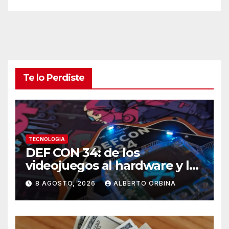
Te lo Perdiste
TECNOLOGIA
DEF CON 34: de los
videojuegos al hardware y los
autos, el llamado hacker a
8 AGOSTO, 2026
ALBERTO ORBINA
recuperar el control de la
tecnología