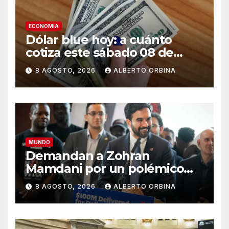
ECONOMIA
Dólar blue hoy: a cuánto
cotiza este sábado 08 de
agosto
8 AGOSTO, 2026
ALBERTO ORBINA
MUNDO
Demandan a Zohran
Mamdani por un polémico
impuesto inmobiliario que
8 AGOSTO, 2026
ALBERTO ORBINA
podría afectar a miles de
personas