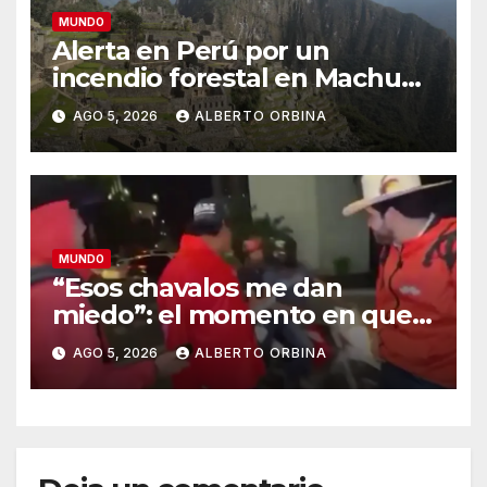
MUNDO
Alerta en Perú por un
incendio forestal en Machu
Picchu que afecta el servicio
AGO 5, 2026
ALBERTO ORBINA
de trenes hacia el santuario
MUNDO
“Esos chavalos me dan
miedo”: el momento en que
los sicarios marcaron al
AGO 5, 2026
ALBERTO ORBINA
influencer mexicano César
Gastélum antes de asesinarlo