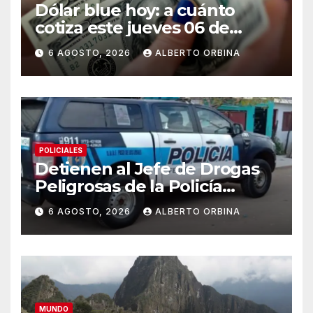
Dólar blue hoy: a cuánto
cotiza este jueves 06 de
agosto
6 AGOSTO, 2026
ALBERTO ORBINA
POLICIALES
Detienen al Jefe de Drogas
Peligrosas de la Policía
Federal en Córdoba: enfrenta
6 AGOSTO, 2026
ALBERTO ORBINA
varios cargos
MUNDO