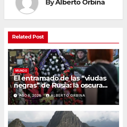
By
Alberto Orbina
Related Post
MUNDO
El entramado de las “viudas
negras” de Rusia: la oscura
estafa de matrimonios exprés
AGO 6, 2026
ALBERTO ORBINA
para cobrar compensaciones
de militares caídos