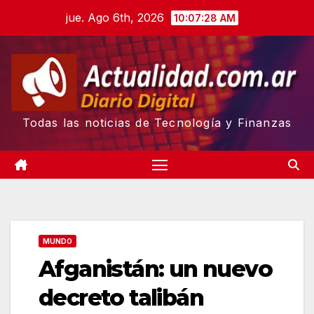
Skip
jue. Ago 6th, 2026
10:07:29 AM
to
content
Todas las noticias de Tecnología y Finanzas
MUNDO
Afganistán: un nuevo
decreto talibán