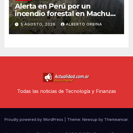
Alerta en Perú por un
incendio forestal en Machu
Picchu que afecta el servicio
5 AGOSTO, 2026
ALBERTO ORBINA
de trenes hacia el santuario
Todas las noticias de Tecnología y Finanzas
Proudly powered by WordPress
|
Theme: Newsup by
Themeansar
.