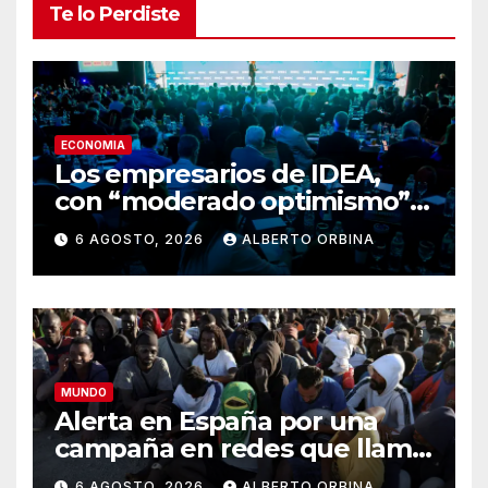
Te lo Perdiste
ECONOMIA
Los empresarios de IDEA,
con “moderado optimismo”
para los próximos 12 meses
6 AGOSTO, 2026
ALBERTO ORBINA
MUNDO
Alerta en España por una
campaña en redes que llama
a entrar de nuevo en Ceuta:
6 AGOSTO, 2026
ALBERTO ORBINA