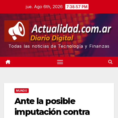
Skip
jue. Ago 6th, 2026
7:38:58 PM
to
content
Todas las noticias de Tecnología y Finanzas
MUNDO
Ante la posible
imputación contra