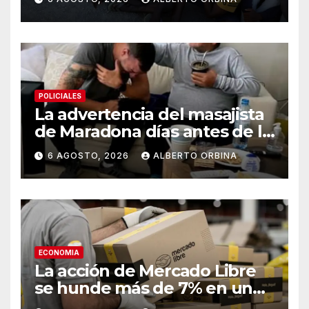
“Nos vemos todos el 15”
POLICIALES
La advertencia del masajista
de Maradona días antes de la
muerte: “Tenía los ojos
6 AGOSTO, 2026
ALBERTO ORBINA
hinchados como una teta”
ECONOMIA
La acción de Mercado Libre
se hunde más de 7% en un
día rojo para los papeles