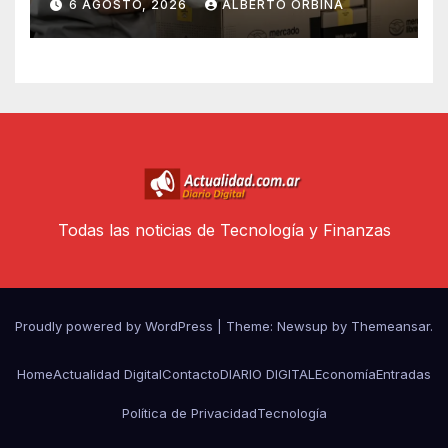
6 AGOSTO, 2026
ALBERTO ORBINA
argentinos en Wall Street
Todas las noticias de Tecnología y Finanzas
Proudly powered by WordPress
|
Theme: Newsup by
Themeansar
.
Home
Actualidad Digital
Contacto
DIARIO DIGITAL
Economía
Entradas
Política de Privacidad
Tecnología