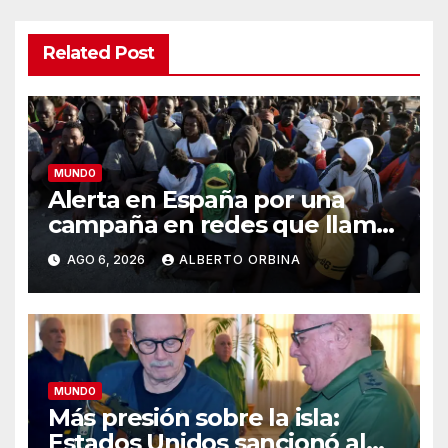
Related Post
MUNDO
Alerta en España por una
campaña en redes que llama
a entrar de nuevo en Ceuta:
AGO 6, 2026
ALBERTO ORBINA
“Nos vemos todos el 15”
MUNDO
Más presión sobre la isla:
Estados Unidos sancionó al