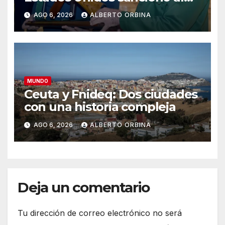
ministro de las Fuerzas
AGO 6, 2026
ALBERTO ORBINA
Armadas y a la cúpula de la
industria militar de Cuba
MUNDO
Ceuta y Fnideq: Dos ciudades
con una historia compleja
AGO 6, 2026
ALBERTO ORBINA
Deja un comentario
Tu dirección de correo electrónico no será