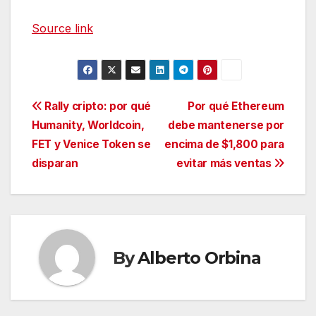
Source link
Navegación
Rally cripto: por qué
Por qué Ethereum
Humanity, Worldcoin,
debe mantenerse por
de
FET y Venice Token se
encima de $1,800 para
entradas
disparan
evitar más ventas
By
Alberto Orbina