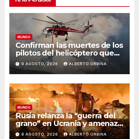
MUNDO
Confirman las muertes de los
pilotos del helicóptero que
quedó atrapado en medio
9 AGOSTO, 2026
ALBERTO ORBINA
del incendio forestal, tras
estrellarse en Utah
MUNDO
Rusia relanza la “guerra del
grano” en Ucrania y amenaza
el suministro global de
8 AGOSTO, 2026
ALBERTO ORBINA
alimentos