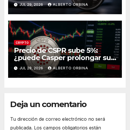
CLARITY Act?
JUL 29, 2026
ALBERTO ORBINA
CRYPTO
Precio de CSPR sube 5%:
¿puede Casper prolongar su
recuperación?
JUL 28, 2026
ALBERTO ORBINA
Deja un comentario
Tu dirección de correo electrónico no será
publicada.
Los campos obligatorios están