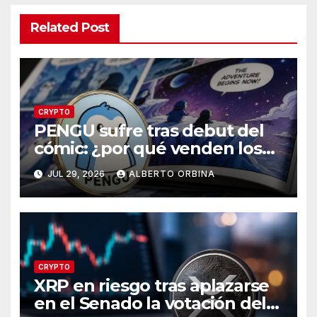
Related Post
CRYPTO
PENGU sufre tras debut del
cómic: ¿por qué venden los
traders?
JUL 29, 2026
ALBERTO ORBINA
CRYPTO
XRP en riesgo tras aplazarse
en el Senado la votación del