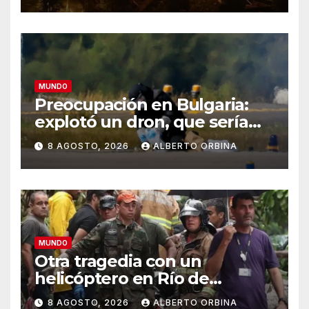
MUNDO
Preocupación en Bulgaria:
explotó un dron, que sería
ucraniano, cerca de un
8 AGOSTO, 2026
ALBERTO ORBINA
gasoducto en la frontera con
Rumania
MUNDO
Otra tragedia con un
helicóptero en Río de
Janeiro: murieron el piloto,
8 AGOSTO, 2026
ALBERTO ORBINA