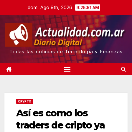
Skip
dom. Ago 9th, 2026
9:25:52 AM
to
content
Todas las noticias de Tecnología y Finanzas
CRYPTO
Así es como los
traders de cripto ya