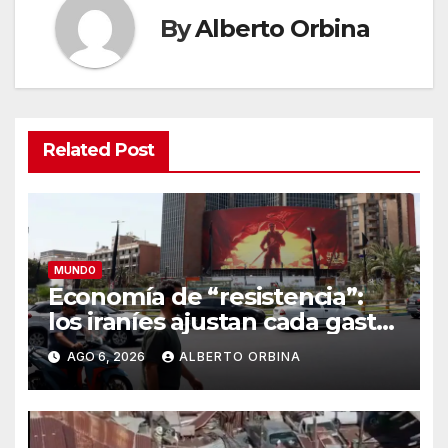
By
Alberto Orbina
Related Post
MUNDO
Economía de “resistencia”:
los iraníes ajustan cada gasto
para sobrevivir tras cinco
AGO 6, 2026
ALBERTO ORBINA
meses de guerra contra
Estados Unidos e Israel