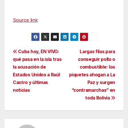
Source link
Navegación
Cuba hoy, EN VIVO:
Largas filas para
qué pasa en la isla tras
conseguir pollo o
de
la acusación de
combustible: los
entradas
Estados Unidos a Raúl
piquetes ahogan a La
Castro y últimas
Paz y surgen
noticias
“contramarchas” en
toda Bolivia