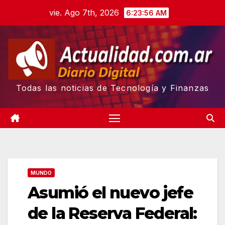
Skip
vie. Ago 7th, 2026
6:23:57 AM
to
content
Todas las noticias de Tecnología y Finanzas
MUNDO
Asumió el nuevo jefe
de la Reserva Federal: