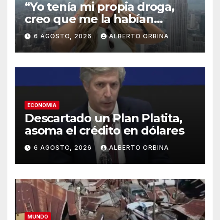
“Yo tenía mi propia droga,
creo que me la habían
regalado”: qué declaró
6 AGOSTO, 2026
ALBERTO ORBINA
Candela Arizaga ante la
justicia
ECONOMIA
Descartado un Plan Platita,
asoma el crédito en dólares
6 AGOSTO, 2026
ALBERTO ORBINA
MUNDO