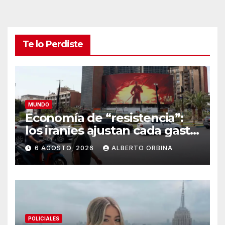
Te lo Perdiste
MUNDO
Economía de “resistencia”:
los iraníes ajustan cada gasto
para sobrevivir tras cinco
6 AGOSTO, 2026
ALBERTO ORBINA
meses de guerra contra
Estados Unidos e Israel
POLICIALES