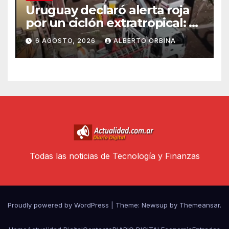
Uruguay declaró alerta roja
por un ciclón extratropical: al
menos un muerto
6 AGOSTO, 2026
ALBERTO ORBINA
Todas las noticias de Tecnología y Finanzas
Proudly powered by WordPress
|
Theme: Newsup by
Themeansar
.