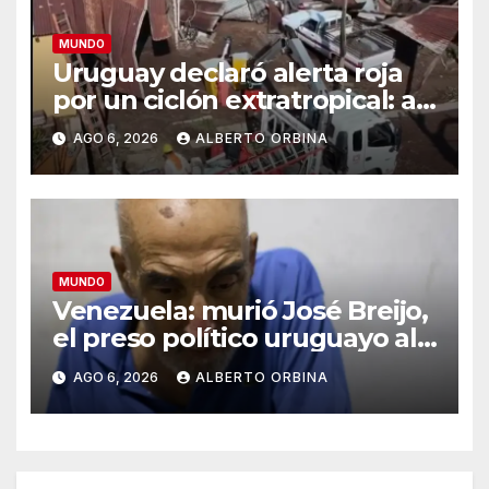
MUNDO
Uruguay declaró alerta roja
por un ciclón extratropical: al
menos un muerto
AGO 6, 2026
ALBERTO ORBINA
MUNDO
Venezuela: murió José Breijo,
el preso político uruguayo al
que le usurpó la casa el
AGO 6, 2026
ALBERTO ORBINA
policía que lo arrestó