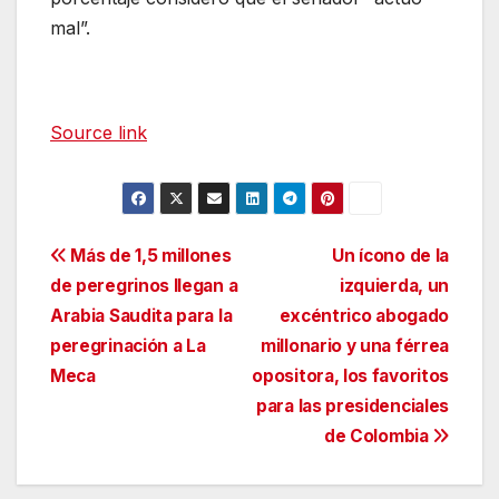
mal”.
Source link
Navegación
Más de 1,5 millones
Un ícono de la
de peregrinos llegan a
izquierda, un
de
Arabia Saudita para la
excéntrico abogado
entradas
peregrinación a La
millonario y una férrea
Meca
opositora, los favoritos
para las presidenciales
de Colombia