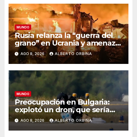
MUNDO
Rusia relanza la “guerra del
grano” en Ucrania y amenaza
el suministro global de
AGO 8, 2026
ALBERTO ORBINA
alimentos
MUNDO
Preocupación en Bulgaria:
explotó un dron, que sería
ucraniano, cerca de un
AGO 8, 2026
ALBERTO ORBINA
gasoducto en la frontera con
Rumania