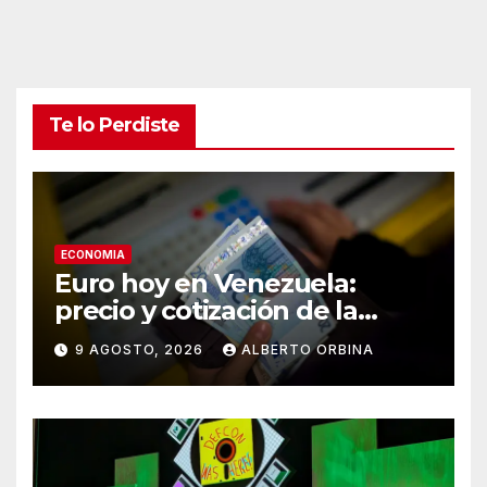
Te lo Perdiste
ECONOMIA
Euro hoy en Venezuela:
precio y cotización de la
divisa este domingo 9 de
9 AGOSTO, 2026
ALBERTO ORBINA
agosto de 2026