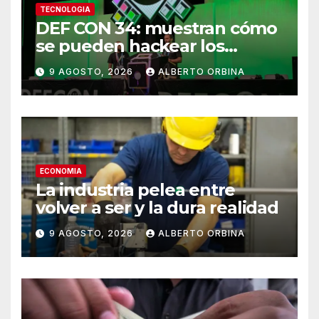
TECNOLOGIA
DEF CON 34: muestran cómo
se pueden hackear los
controles biométricos de
9 AGOSTO, 2026
ALBERTO ORBINA
bancos y fintech de América
Latina
ECONOMIA
La industria pelea entre
volver a ser y la dura realidad
9 AGOSTO, 2026
ALBERTO ORBINA