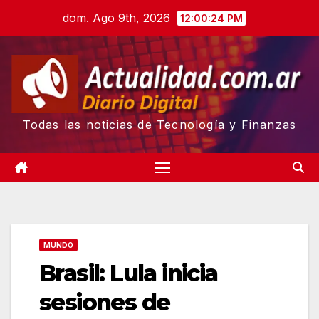
Skip
dom. Ago 9th, 2026
12:00:25 PM
to
content
Todas las noticias de Tecnología y Finanzas
MUNDO
Brasil: Lula inicia
sesiones de