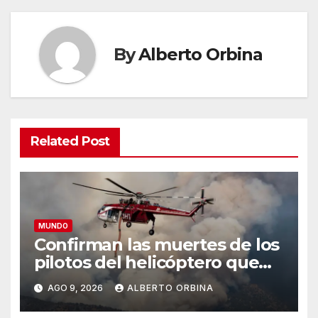
By
Alberto Orbina
Related Post
MUNDO
Confirman las muertes de los
pilotos del helicóptero que
quedó atrapado en medio del
AGO 9, 2026
ALBERTO ORBINA
incendio forestal, tras
estrellarse en Utah