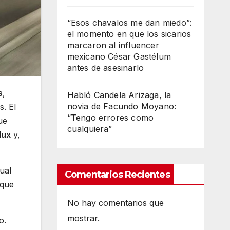
“Esos chavalos me dan miedo”:
el momento en que los sicarios
marcaron al influencer
mexicano César Gastélum
antes de asesinarlo
s
,
Habló Candela Arizaga, la
novia de Facundo Moyano:
. El
“Tengo errores como
ue
cualquiera”
lux
y,
ual
Comentarios Recientes
 que
No hay comentarios que
mostrar.
o.