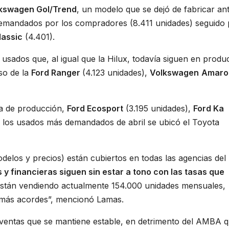
kswagen Gol/Trend
, un modelo que se dejó de fabricar an
demandados por los compradores (8.411 unidades) seguido 
lassic
(4.401).
usados que, al igual que la Hilux, todavía siguen en produ
so de la
Ford Ranger
(4.123 unidades),
Volkswagen
Amaro
ra de producción,
Ford Ecosport
(3.195 unidades),
Ford Ka
 los usados más demandados de abril se ubicó el Toyota
los y precios) están cubiertos en todas las agencias del 
 y financieras siguen sin estar a tono con las tasas que
stán vendiendo actualmente 154.000 unidades mensuales,
 más acordes”, mencionó Lamas.
 ventas que se mantiene estable, en detrimento del AMBA 