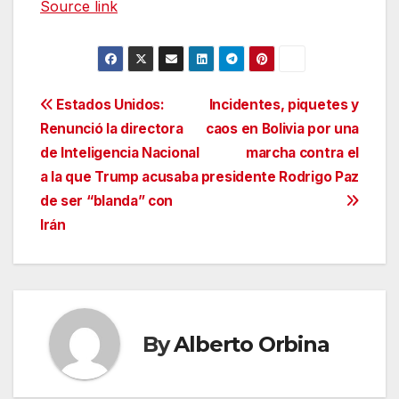
Source link
Navegación
Estados Unidos:
Incidentes, piquetes y
Renunció la directora
caos en Bolivia por una
de
de Inteligencia Nacional
marcha contra el
entradas
a la que Trump acusaba
presidente Rodrigo Paz
de ser “blanda” con
Irán
By
Alberto Orbina