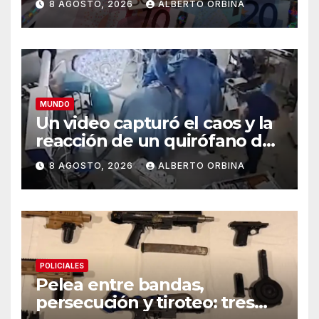
8 AGOSTO, 2026
ALBERTO ORBINA
MUNDO
Un video capturó el caos y la
reacción de un quirófano de
Japón que sufrió un
8 AGOSTO, 2026
ALBERTO ORBINA
terremoto en medio de una
operación
POLICIALES
Pelea entre bandas,
persecución y tiroteo: tres