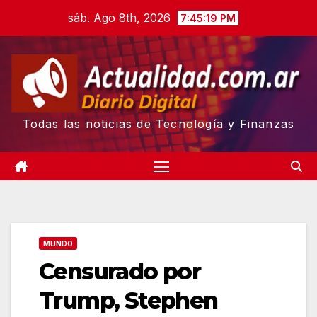
Skip
sáb. Ago 8th, 2026
7:45:21 PM
to
content
Todas las noticias de Tecnología y Finanzas
MUNDO
Censurado por
Trump, Stephen