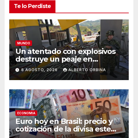
Te lo Perdiste
MUNDO
Un atentado con explosivos
destruye un peaje en
Colombia en el primer día del
8 AGOSTO, 2026
ALBERTO ORBINA
gobierno de Abelardo De la
Espriella y tras el anuncio de
mano dura
ECONOMIA
Euro hoy en Brasil: precio y
cotización de la divisa este
sábado 8 de agosto de 2026