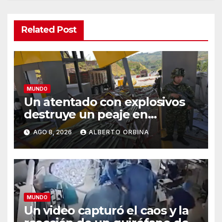
Related Post
MUNDO
Un atentado con explosivos
destruye un peaje en
Colombia en el primer día del
AGO 8, 2026
ALBERTO ORBINA
gobierno de Abelardo De la
Espriella y tras el anuncio de
mano dura
MUNDO
Un video capturó el caos y la