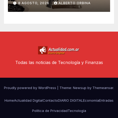
detenidos y un kit para armar
8 AGOSTO, 2026
ALBERTO ORBINA
ametralladoras
Todas las noticias de Tecnología y Finanzas
Proudly powered by WordPress
|
Theme: Newsup by
Themeansar
.
Home
Actualidad Digital
Contacto
DIARIO DIGITAL
Economía
Entradas
Política de Privacidad
Tecnología