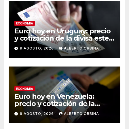
ECONOMIA
Euro hoy en Uruguay: precio
y cotización de la divisa este
domingo 9 de agosto de
9 AGOSTO, 2026
ALBERTO ORBINA
2026
ECONOMIA
Euro hoy en Venezuela:
precio y cotización de la
divisa este domingo 9 de
9 AGOSTO, 2026
ALBERTO ORBINA
agosto de 2026