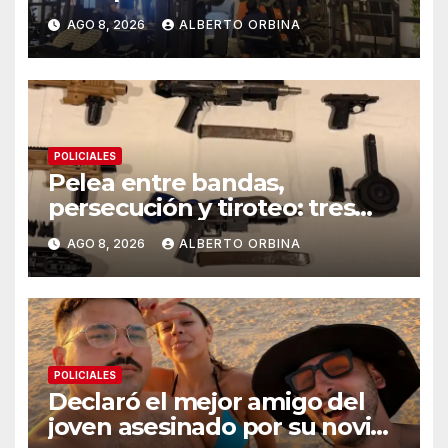
gimnasios en un año: las
AGO 8, 2026
ALBERTO ORBINA
pistas detrás de la banda
acusada de lavar dinero narco
en Chaco
POLICIALES
Pelea entre bandas,
persecución y tiroteo: tres
detenidos y un kit para armar
AGO 8, 2026
ALBERTO ORBINA
ametralladoras
POLICIALES
Declaró el mejor amigo del
joven asesinado por su novia