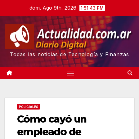
Skip
dom. Ago 9th, 2026
1:51:44 PM
to
content
Todas las noticias de Tecnología y Finanzas
POLICIALES
Cómo cayó un
empleado de