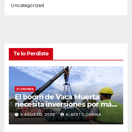
Uncategorized
Te lo Perdiste
ECONOMIA
El boom de Vaca Muerta
necesita inversiones por más
de un año de sus
9 AGOSTO, 2026
ALBERTO ORBINA
exportaciones para
expandirse