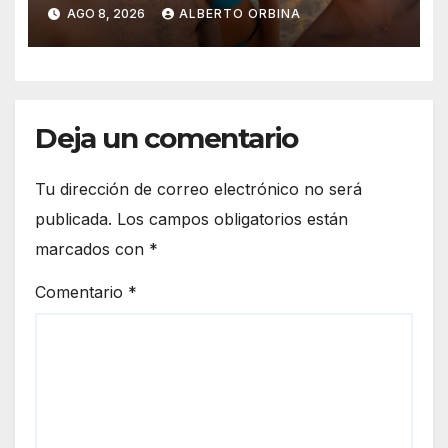
en Chaco: “Le supliqué para
AGO 8, 2026
ALBERTO ORBINA
que la dejara, él era su rehén”
Deja un comentario
Tu dirección de correo electrónico no será
publicada.
Los campos obligatorios están
marcados con
*
Comentario
*