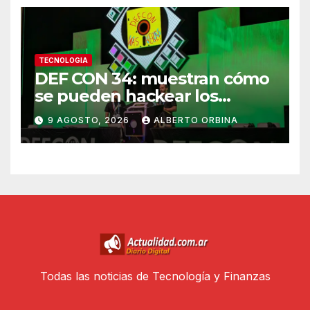
TECNOLOGIA
DEF CON 34: muestran cómo
se pueden hackear los
controles biométricos de
9 AGOSTO, 2026
ALBERTO ORBINA
bancos y fintech de América
Latina
Todas las noticias de Tecnología y Finanzas