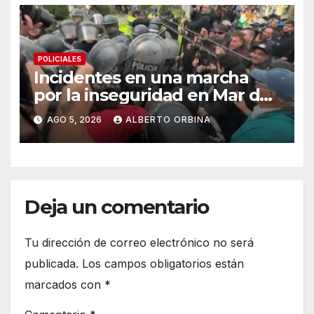
POLICIALES
Incidentes en una marcha
por la inseguridad en Mar del
Plata: vecinos piden que
AGO 5, 2026
ALBERTO ORBINA
cambien la cúpula policial
Deja un comentario
Tu dirección de correo electrónico no será
publicada.
Los campos obligatorios están
marcados con
*