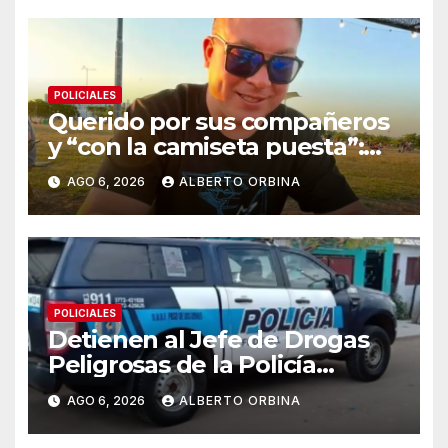
POLICIALES
Querido por sus compañeros
y “con la camiseta puesta”:
quién era el “Colo”, el policía
AGO 6, 2026
ALBERTO ORBINA
asesinado por motochorros
POLICIALES
Detienen al Jefe de Drogas
Peligrosas de la Policía
Federal en Córdoba: enfrenta
AGO 6, 2026
ALBERTO ORBINA
varios cargos