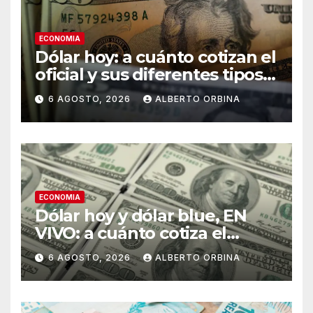
ECONOMIA
Dólar hoy: a cuánto cotizan el
oficial y sus diferentes tipos
de cambio este jueves 06 de
6 AGOSTO, 2026
ALBERTO ORBINA
agosto
ECONOMIA
Dólar hoy y dólar blue, EN
VIVO: a cuánto cotiza el
oficial y cuál es el precio del
6 AGOSTO, 2026
ALBERTO ORBINA
paralelo este jueves 6 de
agosto, minuto a minuto