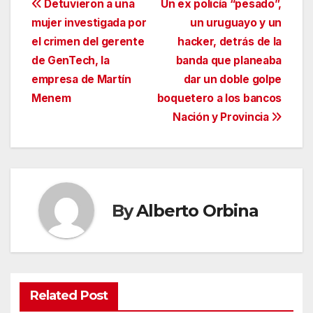
Navegación
Detuvieron a una
Un ex policía “pesado”,
mujer investigada por
un uruguayo y un
de
el crimen del gerente
hacker, detrás de la
entradas
de GenTech, la
banda que planeaba
empresa de Martín
dar un doble golpe
Menem
boquetero a los bancos
Nación y Provincia
By
Alberto Orbina
Related Post