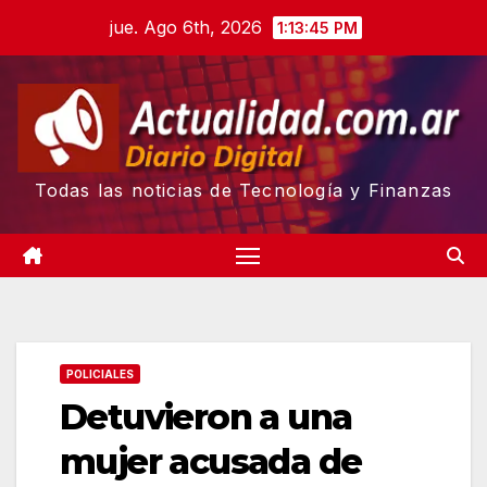
Skip
jue. Ago 6th, 2026
1:13:46 PM
to
content
Todas las noticias de Tecnología y Finanzas
POLICIALES
Detuvieron a una
mujer acusada de