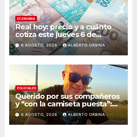
ECONOMIA
Real hoy: precio y a cuánto
cotiza este jueves 6 de
agosto de 2026
6 AGOSTO, 2026
ALBERTO ORBINA
POLICIALES
Querido por sus compañeros
y “con la camiseta puesta”:
quién era el “Colo”, el policía
6 AGOSTO, 2026
ALBERTO ORBINA
asesinado por motochorros