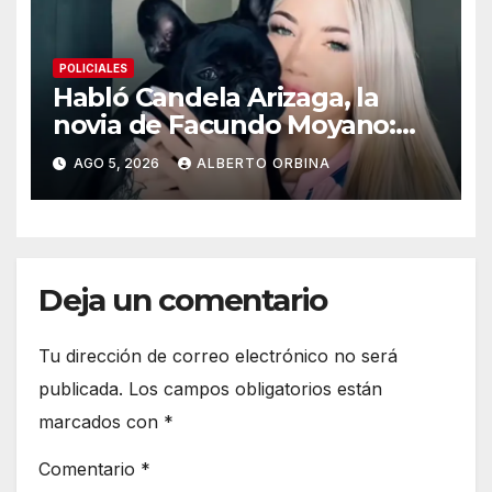
POLICIALES
Habló Candela Arizaga, la
novia de Facundo Moyano:
“Tengo errores como
AGO 5, 2026
ALBERTO ORBINA
cualquiera”
Deja un comentario
Tu dirección de correo electrónico no será
publicada.
Los campos obligatorios están
marcados con
*
Comentario
*