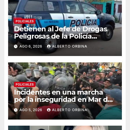
POLICIALES
Detienen al Jefe de Drogas
Peligrosas de la Policía
Federal en Córdoba: enfrenta
AGO 6, 2026
ALBERTO ORBINA
varios cargos
POLICIALES
Incidentes en una marcha
por la inseguridad en Mar del
Plata: vecinos piden que
AGO 5, 2026
ALBERTO ORBINA
cambien la cúpula policial