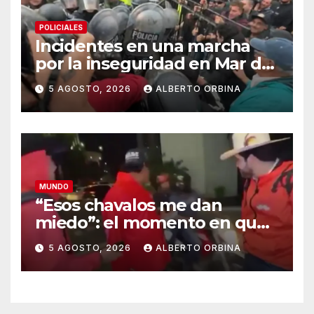
POLICIALES
Incidentes en una marcha
por la inseguridad en Mar del
Plata: vecinos piden que
5 AGOSTO, 2026
ALBERTO ORBINA
cambien la cúpula policial
MUNDO
“Esos chavalos me dan
miedo”: el momento en que
los sicarios marcaron al
5 AGOSTO, 2026
ALBERTO ORBINA
influencer mexicano César
Gastélum antes de asesinarlo