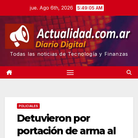
Skip
jue. Ago 6th, 2026
5:49:06 AM
to
content
Todas las noticias de Tecnología y Finanzas
POLICIALES
Detuvieron por
portación de arma al