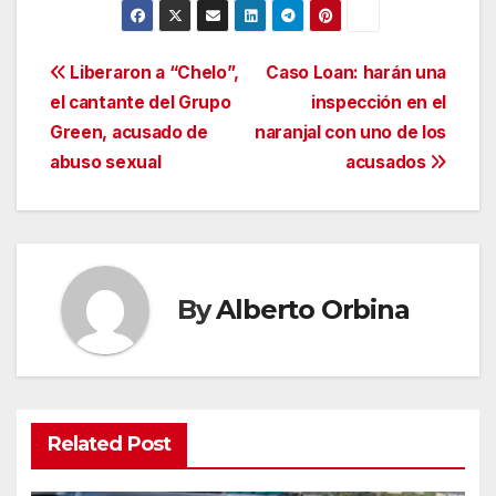
Navegación
Liberaron a “Chelo”,
Caso Loan: harán una
el cantante del Grupo
inspección en el
de
Green, acusado de
naranjal con uno de los
entradas
abuso sexual
acusados
By
Alberto Orbina
Related Post