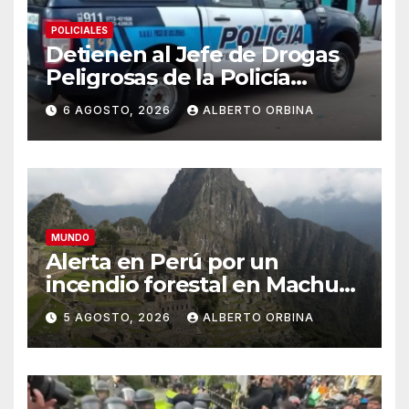
POLICIALES
Detienen al Jefe de Drogas
Peligrosas de la Policía
Federal en Córdoba: enfrenta
6 AGOSTO, 2026
ALBERTO ORBINA
varios cargos
MUNDO
Alerta en Perú por un
incendio forestal en Machu
Picchu que afecta el servicio
5 AGOSTO, 2026
ALBERTO ORBINA
de trenes hacia el santuario