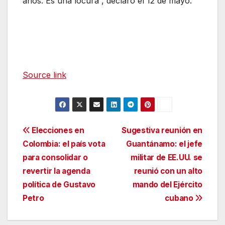
años. Es una locura”, declaró el 12 de mayo.
Source link
Navegación
Elecciones en
Sugestiva reunión en
Colombia: el país vota
Guantánamo: el jefe
de
para consolidar o
militar de EE.UU. se
entradas
revertir la agenda
reunió con un alto
política de Gustavo
mando del Ejército
Petro
cubano