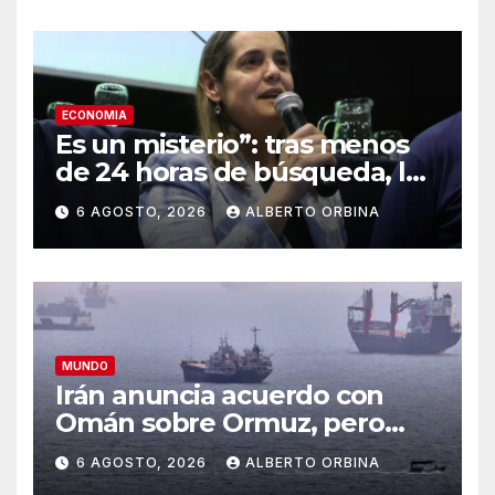
allanamiento
ECONOMIA
Es un misterio”: tras menos
de 24 horas de búsqueda, la
presidenta de la Federación
6 AGOSTO, 2026
ALBERTO ORBINA
Agraria recuperó sus 15
vaquillonas “desaparecidas
MUNDO
Irán anuncia acuerdo con
Omán sobre Ormuz, pero
avisa que su reapertura
6 AGOSTO, 2026
ALBERTO ORBINA
dependerá de lo que haga