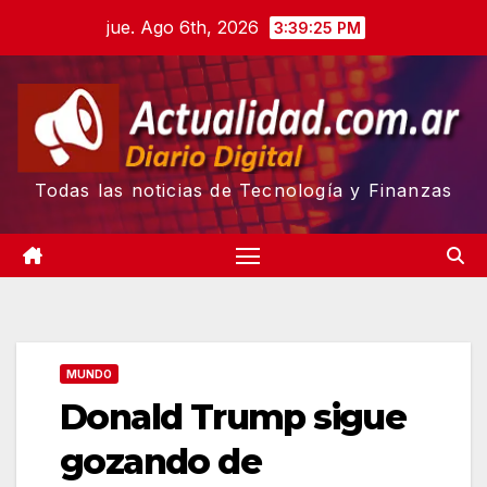
Skip
jue. Ago 6th, 2026
3:39:27 PM
to
content
Todas las noticias de Tecnología y Finanzas
MUNDO
Donald Trump sigue
gozando de