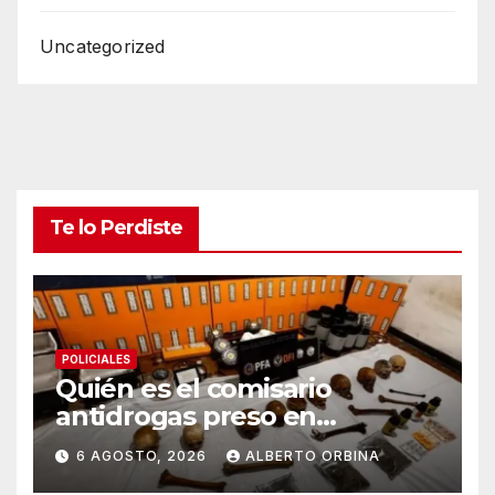
Uncategorized
Te lo Perdiste
POLICIALES
Quién es el comisario
antidrogas preso en
Córdoba: deudas, internas y
6 AGOSTO, 2026
ALBERTO ORBINA
dos pitbull como botín de un