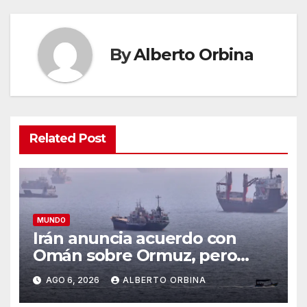
By
Alberto Orbina
Related Post
MUNDO
Irán anuncia acuerdo con
Omán sobre Ormuz, pero
avisa que su reapertura
AGO 6, 2026
ALBERTO ORBINA
dependerá de lo que haga
Estados Unidos