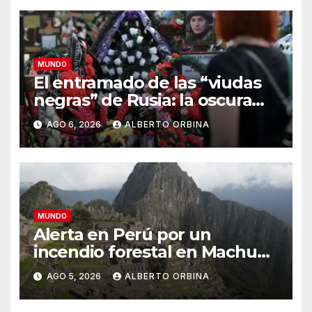
MUNDO
El entramado de las “viudas
negras” de Rusia: la oscura
estafa de matrimonios exprés
AGO 6, 2026
ALBERTO ORBINA
para cobrar compensaciones
de militares caídos
MUNDO
Alerta en Perú por un
incendio forestal en Machu
Picchu que afecta el servicio
AGO 5, 2026
ALBERTO ORBINA
de trenes hacia el santuario