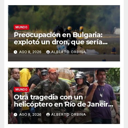
MUNDO
Preocupación en Bulgaria:
explotó un dron, que sería
ucraniano, cerca de un
AGO 8, 2026
ALBERTO ORBINA
gasoducto en la frontera con
Rumania
MUNDO
Otra tragedia con un
helicóptero en Río de Janeiro:
murieron el piloto, una
AGO 8, 2026
ALBERTO ORBINA
abuela, su hija y la nieta en un
vuelo panorámico