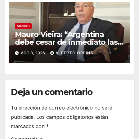
MUNDO
Mauro Vieira: “Argentina
debe cesar de inmediato las
agresiones para volver al
AGO 8, 2026
ALBERTO ORBINA
camino de la normalidad en
la relación”
Deja un comentario
Tu dirección de correo electrónico no será
publicada.
Los campos obligatorios están
marcados con
*