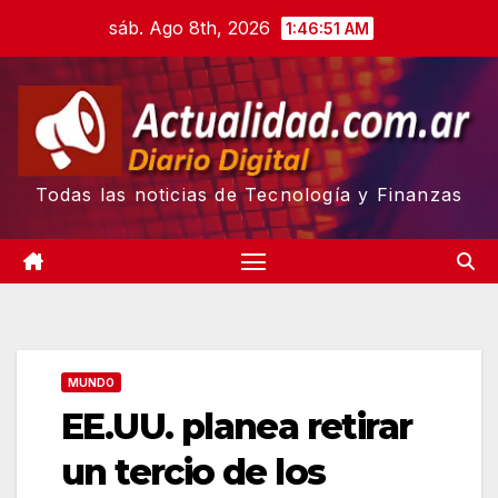
Skip
sáb. Ago 8th, 2026
1:46:52 AM
to
content
Todas las noticias de Tecnología y Finanzas
MUNDO
EE.UU. planea retirar
un tercio de los