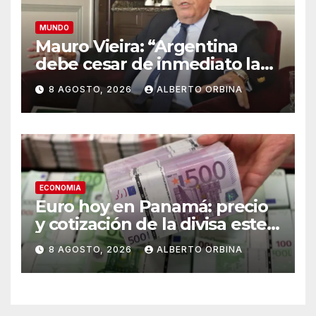
MUNDO
Mauro Vieira: “Argentina
debe cesar de inmediato las
agresiones para volver al
8 AGOSTO, 2026
ALBERTO ORBINA
camino de la normalidad en
la relación”
ECONOMIA
Euro hoy en Panamá: precio
y cotización de la divisa este
sábado 8 de agosto de 2026
8 AGOSTO, 2026
ALBERTO ORBINA