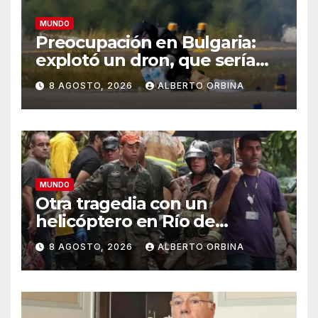
MUNDO
Preocupación en Bulgaria:
explotó un dron, que sería
ucraniano, cerca de un
8 AGOSTO, 2026
ALBERTO ORBINA
gasoducto en la frontera con
Rumania
MUNDO
Otra tragedia con un
helicóptero en Río de
Janeiro: murieron el piloto,
8 AGOSTO, 2026
ALBERTO ORBINA
una abuela, su hija y la nieta
en un vuelo panorámico