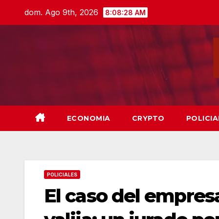
Skip
dom. Ago 9th, 2026
8:08:30 AM
to
content
ECONOMIA
CRYPTO
POLICIA
POLICIALES
El caso del empres