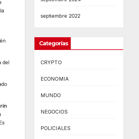
e
la
septiembre 2022
ién
Categorías
 del
CRYPTO
ECONOMIA
ado
MUNDO
rín
NEGOCIOS
u
Es
POLICIALES