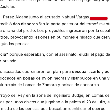
astelar.
Pérez Algaba junto al acusado Nahuel Vargas.
recibió
dos disparos
“en la parte posterior del torso” mient
ficina del predio. Los proyectiles ingresaron por la espa
metros, provocando lesiones en pulmones e hígado que deri
gún las pericias.
icia”
porque esperaban, con el asesinato, eludir el pago de
o privado.
os acusados coordinaron un plan para
descuartizarlo y oc
ocados en bolsas de nylon negras y distribuidos en una va
 Municipio de Lomas de Zamora y bolsas de consorcio.
 Arroyo del Rey en la zona de Ingeniero Budge, en Lomas de
 por unos chicos que jugaban a la pelota el 23 de julio, e
n medio de las pericias que buscaban identificar el cuerpo.