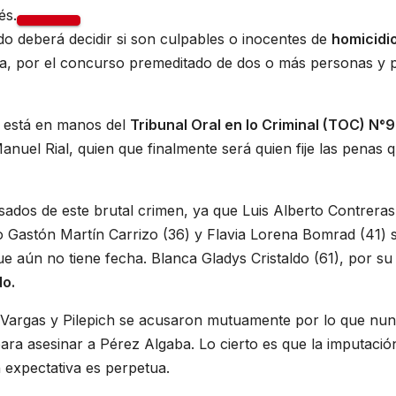
és.
ado deberá decidir si son culpables o inocentes de
homicidi
cia, por el concurso premeditado de dos o más personas y p
o- está en manos del
Tribunal Oral en lo Criminal (TOC) N°9
anuel Rial, quien que finalmente será quien fije las penas 
usados de este brutal crimen, ya que Luis Alberto Contreras
 Gastón Martín Carrizo (36) y Flavia Lorena Bomrad (41) 
ue aún no tiene fecha. Blanca Gladys Cristaldo (61), por su
o.
, Vargas y Pilepich se acusaron mutuamente por lo que nu
ara asesinar a Pérez Algaba. Lo cierto es que la imputació
n expectativa es perpetua.