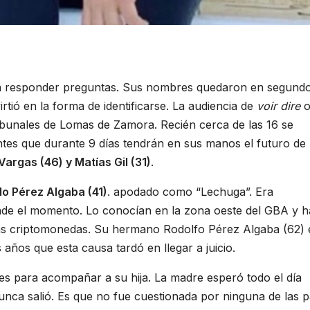
a responder preguntas. Sus nombres quedaron en segund
rtió en la forma de identificarse. La audiencia de
voir dire
o
Tribunales de Lomas de Zamora. Recién cerca de las 16 se
lentes que durante 9 días tendrán en sus manos el futuro de
Vargas (46) y Matías Gil (31)
.
o Pérez Algaba (41)
. apodado como “Lechuga”. Era
de el momento. Lo conocían en la zona oeste del GBA y h
las criptomonedas. Su hermano Rodolfo Pérez Algaba (62) 
 años que esta causa tardó en llegar a juicio.
les para acompañar a su hija. La madre esperó todo el día
nunca salió. Es que no fue cuestionada por ninguna de las p