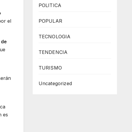
POLITICA
o
or el
POPULAR
TECNOLOGIA
 de
que
TENDENCIA
TURISMO
serán
Uncategorized
nca
n es