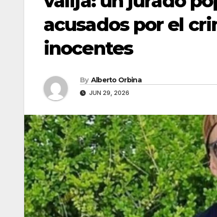
valija: un jurado po
acusados por el cr
inocentes
By
Alberto Orbina
JUN 29, 2026