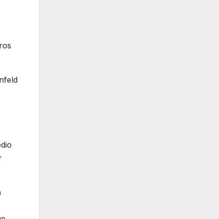
tros
nfeld
edio
r
a
ue