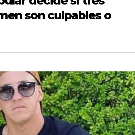
pular decide si tres
imen son culpables o