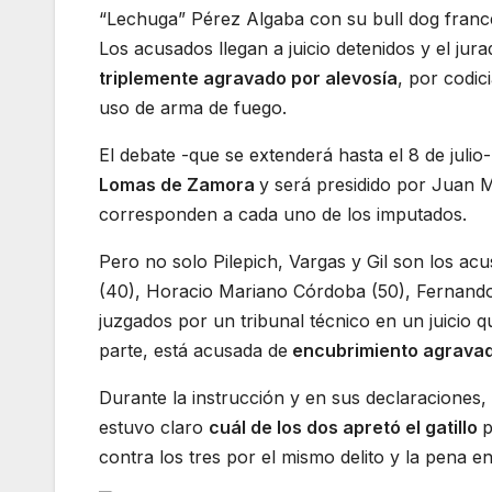
“Lechuga” Pérez Algaba con su bull dog franc
Los acusados llegan a juicio detenidos y el jur
triplemente agravado por alevosía
, por codi
uso de arma de fuego.
El debate -que se extenderá hasta el 8 de juli
Lomas de Zamora
y será presidido por Juan M
corresponden a cada uno de los imputados.
Pero no solo Pilepich, Vargas y Gil son los ac
(40), Horacio Mariano Córdoba (50), Fernando
juzgados por un tribunal técnico en un juicio q
parte, está acusada de
encubrimiento agravad
Durante la instrucción y en sus declaraciones
estuvo claro
cuál de los dos apretó el gatillo
p
contra los tres por el mismo delito y la pena e