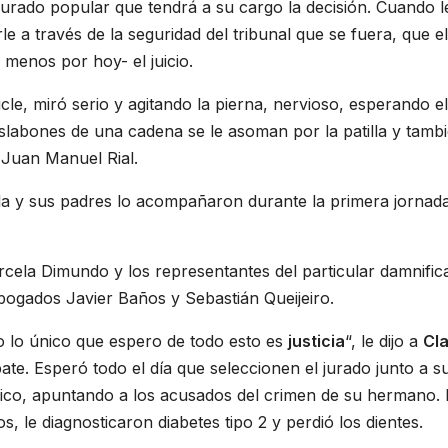
 jurado popular que tendrá a su cargo la decisión. Cuando l
e a través de la seguridad del tribunal que se fuera, que el
 menos por hoy- el juicio.
le, miró serio y agitando la pierna, nervioso, esperando el
s eslabones de una cadena se le asoman por la patilla y tamb
 Juan Manuel Rial.
ala y sus padres lo acompañaron durante la primera jornada
rcela Dimundo y los representantes del particular damnific
bogados Javier Baños y Sebastián Queijeiro.
 lo único que espero de todo esto es
justicia
“, le dijo a
Cla
ate. Esperó todo el día que seleccionen el jurado junto a s
rónico, apuntando a los acusados del crimen de su hermano. 
, le diagnosticaron diabetes tipo 2 y perdió los dientes.