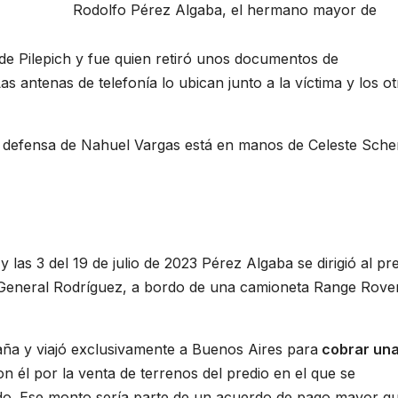
Rodolfo Pérez Algaba, el hermano mayor de
 de Pilepich y fue quien retiró unos documentos de
 antenas de telefonía lo ubican junto a la víctima y los o
a defensa de Nahuel Vargas está en manos de Celeste Sche
y las 3 del 19 de julio de 2023 Pérez Algaba se dirigió al pr
 General Rodríguez, a bordo de una camioneta Range Rove
aña y viajó exclusivamente a Buenos Aires para
cobrar un
on él por la venta de terrenos del predio en el que se
ado. Ese monto sería parte de un acuerdo de pago mayor q