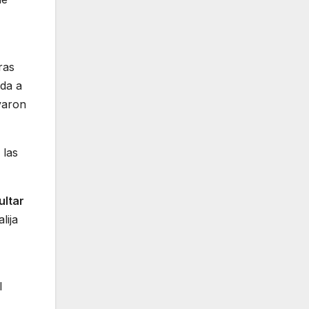
ras
lda a
varon
 las
ultar
lija
l