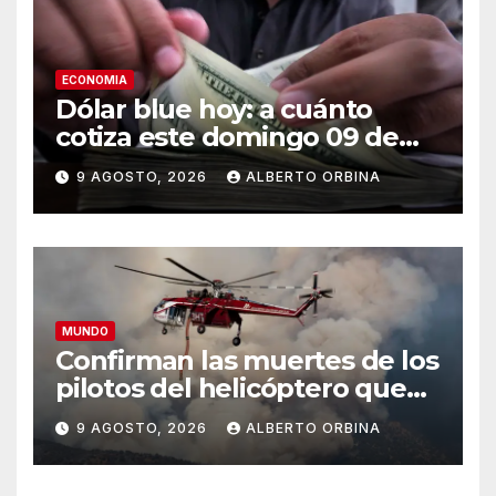
ECONOMIA
Dólar blue hoy: a cuánto
cotiza este domingo 09 de
agosto
9 AGOSTO, 2026
ALBERTO ORBINA
MUNDO
Confirman las muertes de los
pilotos del helicóptero que
quedó atrapado en medio
9 AGOSTO, 2026
ALBERTO ORBINA
del incendio forestal, tras
estrellarse en Utah