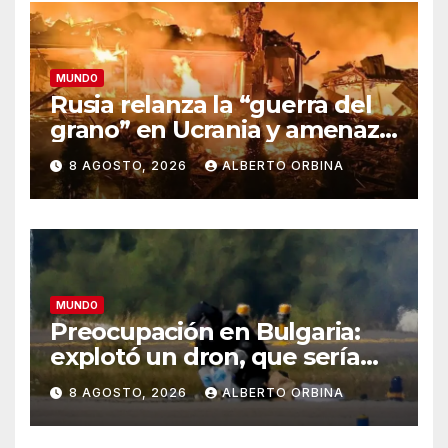
MUNDO
Rusia relanza la “guerra del
grano” en Ucrania y amenaza
el suministro global de
8 AGOSTO, 2026
ALBERTO ORBINA
alimentos
MUNDO
Preocupación en Bulgaria:
explotó un dron, que sería
ucraniano, cerca de un
8 AGOSTO, 2026
ALBERTO ORBINA
gasoducto en la frontera con
Rumania