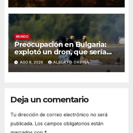
alimentos
MUNDO
Preocupación en Bulgaria:
explotó un dron, que sería
ucraniano, cerca de un
AGO 8, 2026
ALBERTO ORBINA
gasoducto en la frontera con
Rumania
Deja un comentario
Tu dirección de correo electrónico no será
publicada.
Los campos obligatorios están
marcados con
*