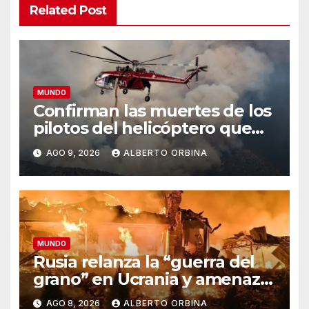
Related Post
MUNDO
Confirman las muertes de los
pilotos del helicóptero que
quedó atrapado en medio del
AGO 9, 2026
ALBERTO ORBINA
incendio forestal, tras
estrellarse en Utah
MUNDO
Rusia relanza la “guerra del
grano” en Ucrania y amenaza
el suministro global de
AGO 8, 2026
ALBERTO ORBINA