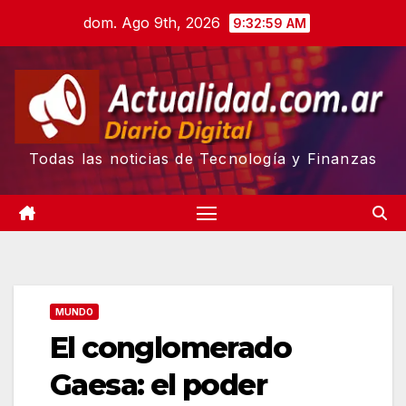
Skip
dom. Ago 9th, 2026
9:33:00 AM
to
content
Todas las noticias de Tecnología y Finanzas
MUNDO
El conglomerado
Gaesa: el poder