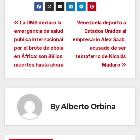
Navegación
La OMS declaró la
Venezuela deportó a
emergencia de salud
Estados Unidos al
de
pública internacional
empresario Alex Saab,
entradas
por el brote de ébola
acusado de ser
en África: son 89 los
testaferro de Nicolás
muertos hasta ahora
Maduro
By
Alberto Orbina