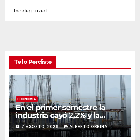
Uncategorized
Te lo Perdiste
ECONOMIA
En el primer semestre la
industria cayó 2,2% y la
construcción mejoró casi 3%
7 AGOSTO, 2026
ALBERTO ORBINA