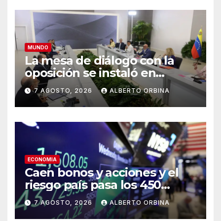
MUNDO
La mesa de diálogo con la
oposición se instaló en
Venezuela: se declaró en
7 AGOSTO, 2026
ALBERTO ORBINA
sesión permanente y acordó
un calendario hacia el
llamado a elecciones
ECONOMIA
Caen bonos y acciones y el
riesgo país pasa los 450
puntos tras las concesiones
7 AGOSTO, 2026
ALBERTO ORBINA
que tuvo que hacer el