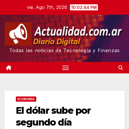
Skip
vie. Ago 7th, 2026
10:02:45 PM
to
content
Todas las noticias de Tecnología y Finanzas
ECONOMIA
El dólar sube por
segundo día