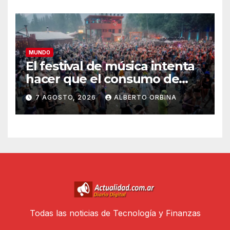
Gobierno en el Congreso
MUNDO
El festival de música intenta
hacer que el consumo de
drogas sea más seguro
7 AGOSTO, 2026
ALBERTO ORBINA
Todas las noticias de Tecnología y Finanzas