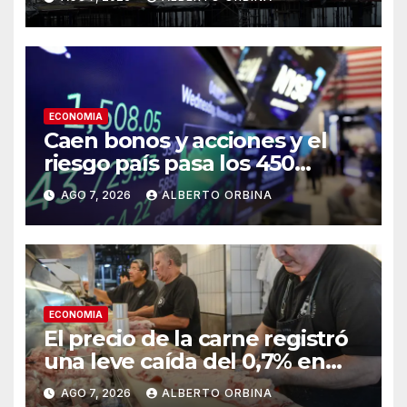
ECONOMIA
Caen bonos y acciones y el
riesgo país pasa los 450
puntos tras las concesiones
AGO 7, 2026
ALBERTO ORBINA
que tuvo que hacer el
Gobierno en el Congreso
ECONOMIA
El precio de la carne registró
una leve caída del 0,7% en
julio
AGO 7, 2026
ALBERTO ORBINA