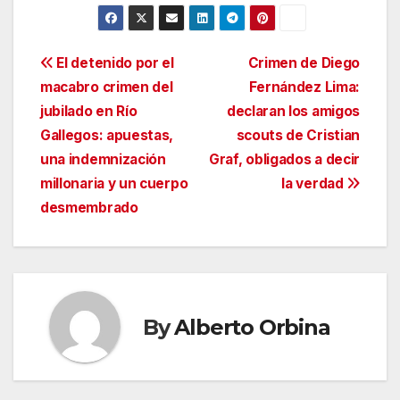
Navegación
El detenido por el
Crimen de Diego
macabro crimen del
Fernández Lima:
de
jubilado en Río
declaran los amigos
entradas
Gallegos: apuestas,
scouts de Cristian
una indemnización
Graf, obligados a decir
millonaria y un cuerpo
la verdad
desmembrado
By
Alberto Orbina