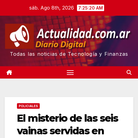
Skip
sáb. Ago 8th, 2026
7:25:20 AM
to
content
Todas las noticias de Tecnología y Finanzas
POLICIALES
El misterio de las seis
vainas servidas en