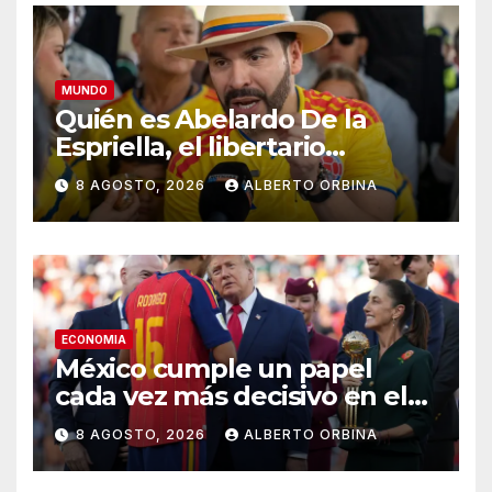
MUNDO
Quién es Abelardo De la
Espriella, el libertario
admirador de Javier Milei que
8 AGOSTO, 2026
ALBERTO ORBINA
asumió la presidencia de
Colombia
ECONOMIA
México cumple un papel
cada vez más decisivo en el
capitalismo norteamericano
8 AGOSTO, 2026
ALBERTO ORBINA