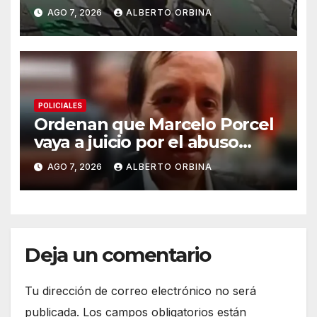
inmobiliaria y dos
AGO 7, 2026
ALBERTO ORBINA
motochorros se la robaron en
Palermo: los atraparon
después de un choque
POLICIALES
Ordenan que Marcelo Porcel
vaya a juicio por el abuso
sexual de 10 alumnos del
AGO 7, 2026
ALBERTO ORBINA
Colegio Palermo Chico
Deja un comentario
Tu dirección de correo electrónico no será
publicada.
Los campos obligatorios están