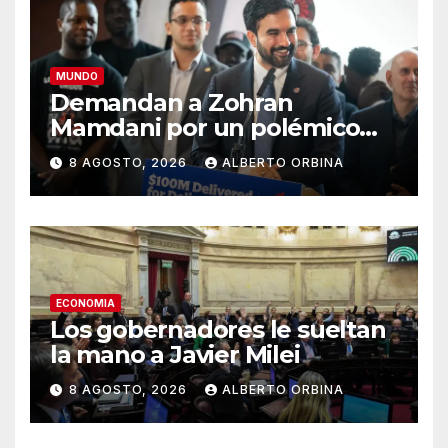
MUNDO
Demandan a Zohran
Mamdani por un polémico
impuesto inmobiliario que
8 AGOSTO, 2026
ALBERTO ORBINA
podría afectar a miles de
personas
ECONOMIA
Los gobernadores le sueltan
la mano a Javier Milei
8 AGOSTO, 2026
ALBERTO ORBINA