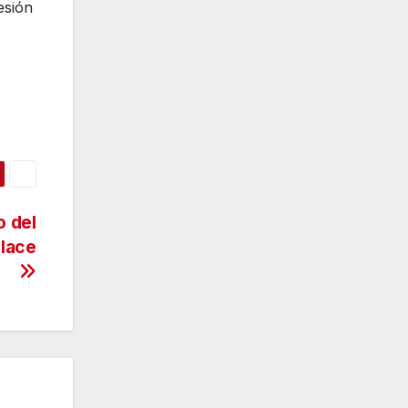
esión
o del
lace