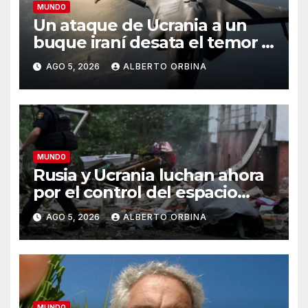
MUNDO
Un ataque de Ucrania a un
buque iraní desata el temor a
que las dos guerras se unan
AGO 5, 2026
ALBERTO ORBINA
en un conflicto mayor
MUNDO
Rusia y Ucrania luchan ahora
por el control del espacio
aéreo: el futuro de la guerra
AGO 5, 2026
ALBERTO ORBINA
se juega en el cielo
MUNDO