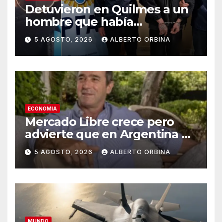
Detuvieron en Quilmes a un
hombre que había
amenazado de muerte al
5 AGOSTO, 2026
ALBERTO ORBINA
Presidente por TikTok: “Soy
el sicario de los kirchneristas”
ECONOMIA
Mercado Libre crece pero
advierte que en Argentina el
consumo “vive un contexto
5 AGOSTO, 2026
ALBERTO ORBINA
desafiante”
MUNDO