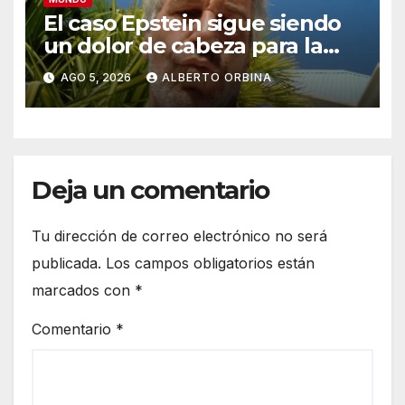
El caso Epstein sigue siendo
un dolor de cabeza para la
Familia Real: ahora el
AGO 5, 2026
ALBERTO ORBINA
gobierno británico analiza si
abre una investigación
independiente
Deja un comentario
Tu dirección de correo electrónico no será
publicada.
Los campos obligatorios están
marcados con
*
Comentario
*