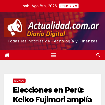
Skip
sáb. Ago 8th, 2026
3:10:18 AM
to
content
Todas las noticias de Tecnología y Finanzas
MUNDO
Elecciones en Perú:
Keiko Fujimori amplía