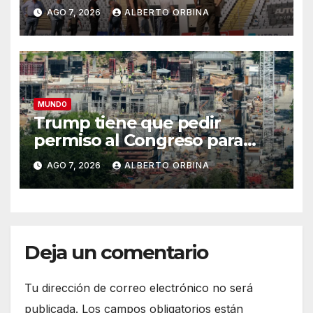
e incendio en un estadio de
AGO 7, 2026
ALBERTO ORBINA
fútbol
MUNDO
Trump tiene que pedir
permiso al Congreso para
construir su salón de baile y
AGO 7, 2026
ALBERTO ORBINA
debe frenar las obras, dice la
Justicia
Deja un comentario
Tu dirección de correo electrónico no será
publicada.
Los campos obligatorios están