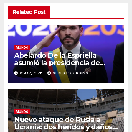
Related Post
MUNDO
Abelardo De la Espriella
asumió la presidencia de
Colombia y prometió
AGO 7, 2026
ALBERTO ORBINA
“derrotar sin tregua al
narcoterrorismo”
MUNDO
Nuevo ataque de Rusia a
Ucrania: dos heridos y daños