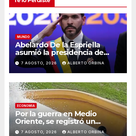
Te lo Perdiste
MUNDO
Abelardo De la Espriella
asumió la presidencia de
Colombia y prometió
7 AGOSTO, 2026
ALBERTO ORBINA
“derrotar sin tregua al
narcoterrorismo”
ECONOMIA
Por la guerra en Medio
Oriente, se registró un
sobrecosto de US$ 180
7 AGOSTO, 2026
ALBERTO ORBINA