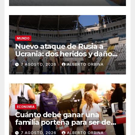
millones en la importación
de fertilizantes en el primer
semestre
MUNDO
Nuevo ataque de Rusia a
Ucrania: dos heridos y daños
e incendio en un estadio de
7 AGOSTO, 2026
ALBERTO ORBINA
fútbol
ECONOMIA
Cuánto debe ganar una
familia porteña para ser de
clase media, sin contar el
7 AGOSTO, 2026
ALBERTO ORBINA