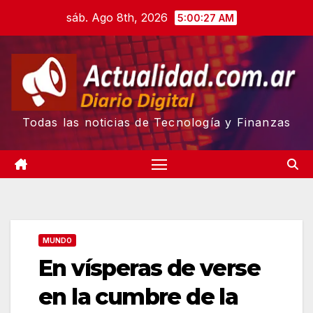
Skip
sáb. Ago 8th, 2026
5:00:28 AM
to
content
Todas las noticias de Tecnología y Finanzas
MUNDO
En vísperas de verse
en la cumbre de la