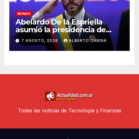
MUNDO
Abelardo De la Espriella
asumió la presidencia de
Colombia y prometió
7 AGOSTO, 2026
ALBERTO ORBINA
“derrotar sin tregua al
narcoterrorismo”
Todas las noticias de Tecnología y Finanzas