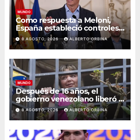
MUNDO
Como respuesta a Meloni,
España estableció controles
fronterizos a viajeros desde
8 AGOSTO, 2026
ALBERTO ORBINA
Italia
MUNDO
Después de 16 años, el
gobierno venezolano liberó a
una jueza que estaba presa
8 AGOSTO, 2026
ALBERTO ORBINA
por “corrupción espiritual”