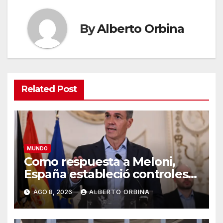
By
Alberto Orbina
Related Post
MUNDO
Como respuesta a Meloni,
España estableció controles
fronterizos a viajeros desde
AGO 8, 2026
ALBERTO ORBINA
Italia