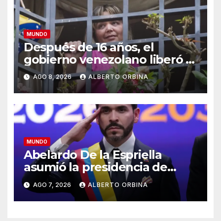
MUNDO
Después de 16 años, el
gobierno venezolano liberó a
una jueza que estaba presa
AGO 8, 2026
ALBERTO ORBINA
por “corrupción espiritual”
MUNDO
Abelardo De la Espriella
asumió la presidencia de
Colombia y prometió
AGO 7, 2026
ALBERTO ORBINA
“derrotar sin tregua al
narcoterrorismo”