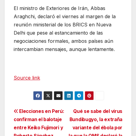
El ministro de Exteriores de Irán, Abbas
Araghchi, declaró el viernes al margen de la
reunión ministerial de los BRICS en Nueva
Delhi que pese al estancamiento de las
negociaciones formales, ambos países aún
intercambian mensajes, aunque lentamente.
Source link
Navegación
Elecciones en Perú:
Qué se sabe del virus
confirman el balotaje
Bundibugyo, la extraña
de
entre Keiko Fujimori y
variante del ébola por
Roberto Sánchez
la que la OMS declaró la