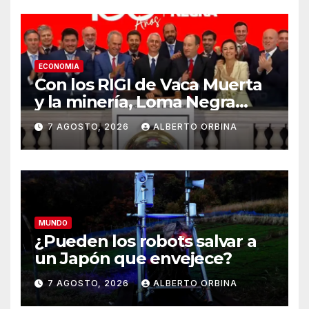
ECONOMIA
Con los RIGI de Vaca Muerta
y la minería, Loma Negra
confía en un récord de la
7 AGOSTO, 2026
ALBERTO ORBINA
construcción
MUNDO
¿Pueden los robots salvar a
un Japón que envejece?
7 AGOSTO, 2026
ALBERTO ORBINA