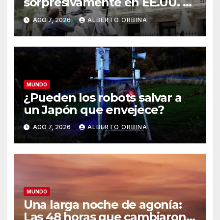
sorpresivamente en EE.UU. y
aumenta la incertidumbre
AGO 7, 2026
ALBERTO ORBINA
económica en un año
electoral clave
MUNDO
¿Pueden los robots salvar a
un Japón que envejece?
AGO 7, 2026
ALBERTO ORBINA
MUNDO
Una larga noche de agonía:
Las 48 horas que cambiaron