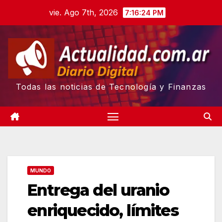
Skip
vie. Ago 7th, 2026
7:16:25 PM
to
content
Todas las noticias de Tecnología y Finanzas
MUNDO
Entrega del uranio
enriquecido, límites