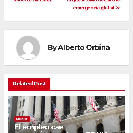
entradas
emergencia global
By
Alberto Orbina
Related Post
MUNDO
El empleo cae