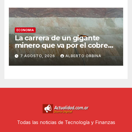
ECONOMIA
La carrera de un gigante
minero que va por el cobre
argentino: alianza con una
7 AGOSTO, 2026
ALBERTO ORBINA
canadiense y la apuesta por
Mendoza
Todas las noticias de Tecnología y Finanzas