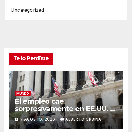
Uncategorized
Te lo Perdiste
MUNDO
El empleo cae
sorpresivamente en EE.UU. y
aumenta la incertidumbre
7 AGOSTO, 2026
ALBERTO ORBINA
económica en un año
electoral clave