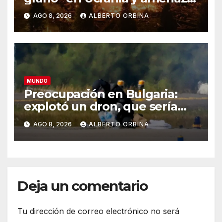
el suministro global de
AGO 8, 2026
ALBERTO ORBINA
alimentos
MUNDO
Preocupación en Bulgaria:
explotó un dron, que sería
ucraniano, cerca de un
AGO 8, 2026
ALBERTO ORBINA
gasoducto en la frontera con
Rumania
Deja un comentario
Tu dirección de correo electrónico no será