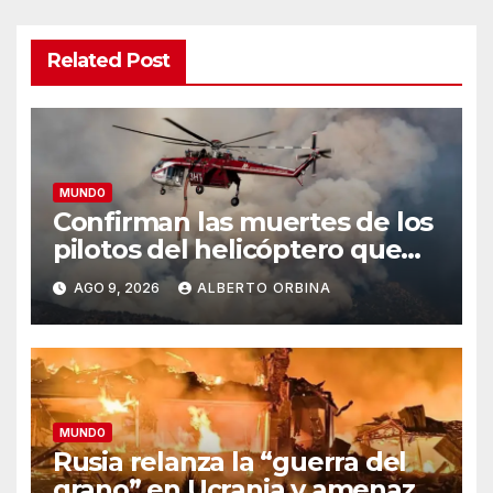
Related Post
MUNDO
Confirman las muertes de los
pilotos del helicóptero que
quedó atrapado en medio del
AGO 9, 2026
ALBERTO ORBINA
incendio forestal, tras
estrellarse en Utah
MUNDO
Rusia relanza la “guerra del
grano” en Ucrania y amenaza