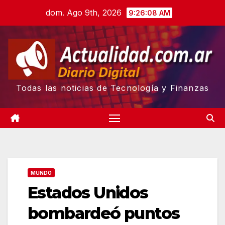
Skip
dom. Ago 9th, 2026
9:26:09 AM
to
content
Todas las noticias de Tecnología y Finanzas
MUNDO
Estados Unidos
bombardeó puntos