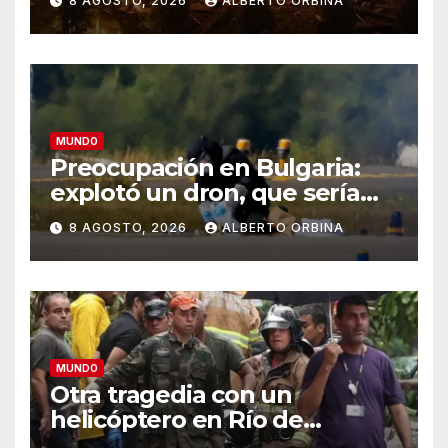
8 AGOSTO, 2026
ALBERTO ORBINA
alimentos
MUNDO
Preocupación en Bulgaria:
explotó un dron, que sería
ucraniano, cerca de un
8 AGOSTO, 2026
ALBERTO ORBINA
gasoducto en la frontera con
Rumania
MUNDO
Otra tragedia con un
helicóptero en Río de
Janeiro: murieron el piloto,