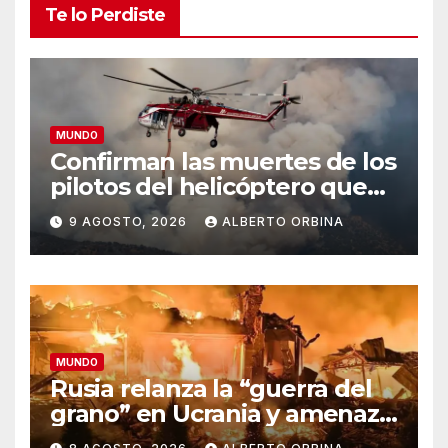
Te lo Perdiste
MUNDO
Confirman las muertes de los
pilotos del helicóptero que
quedó atrapado en medio
9 AGOSTO, 2026
ALBERTO ORBINA
del incendio forestal, tras
estrellarse en Utah
MUNDO
Rusia relanza la “guerra del
grano” en Ucrania y amenaza
el suministro global de