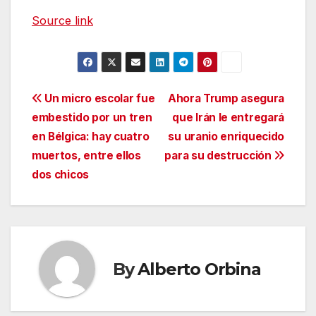
Source link
Navegación
Un micro escolar fue
Ahora Trump asegura
embestido por un tren
que Irán le entregará
de
en Bélgica: hay cuatro
su uranio enriquecido
entradas
muertos, entre ellos
para su destrucción
dos chicos
By
Alberto Orbina