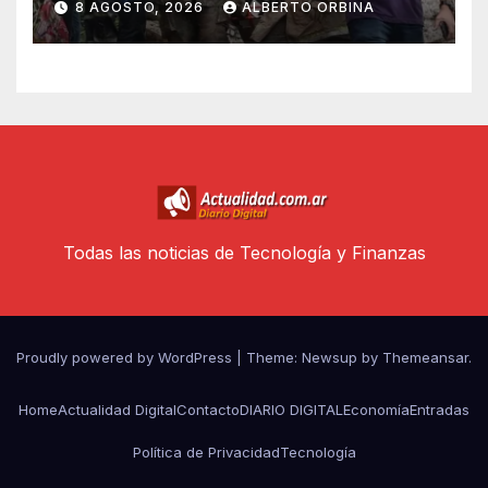
8 AGOSTO, 2026
ALBERTO ORBINA
una abuela, su hija y la nieta
en un vuelo panorámico
Todas las noticias de Tecnología y Finanzas
Proudly powered by WordPress
|
Theme: Newsup by
Themeansar
.
Home
Actualidad Digital
Contacto
DIARIO DIGITAL
Economía
Entradas
Política de Privacidad
Tecnología