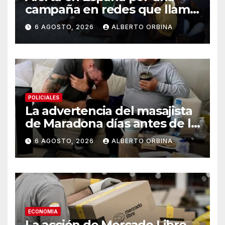
campaña en redes que llama
a entrar de nuevo en Ceuta:
6 AGOSTO, 2026
ALBERTO ORBINA
“Nos vemos todos el 15”
POLICIALES
La advertencia del masajista
de Maradona días antes de la
muerte: “Tenía los ojos
6 AGOSTO, 2026
ALBERTO ORBINA
hinchados como una teta”
ECONOMIA
La acción de Mercado Libre