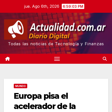
Skip
jue. Ago 6th, 2026
6:59:04 PM
to
content
Todas las noticias de Tecnología y Finanzas
MUNDO
Europa pisa el
acelerador de la