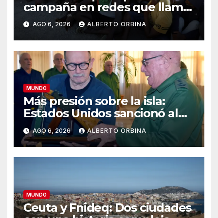
campaña en redes que llama
a entrar de nuevo en Ceuta:
AGO 6, 2026
ALBERTO ORBINA
“Nos vemos todos el 15”
MUNDO
Más presión sobre la isla:
Estados Unidos sancionó al
ministro de las Fuerzas
AGO 6, 2026
ALBERTO ORBINA
Armadas y a la cúpula de la
industria militar de Cuba
MUNDO
Ceuta y Fnideq: Dos ciudades