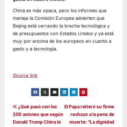
China es más opaca, pero los informes que
maneja la Comisión Europea advierten que
Beijing está cerrando la brecha tecnológica y
de presupuestos con Estados Unidos y ya está
muy por encima de los europeos en cuanto a
gasto y a tecnología.
Source link
Navegación
¿Qué pasó con los
El Papa reiteró su firme
200 aviones que según
rechazo a la pena de
de
Donald Trump China le
muerte: “La dignidad