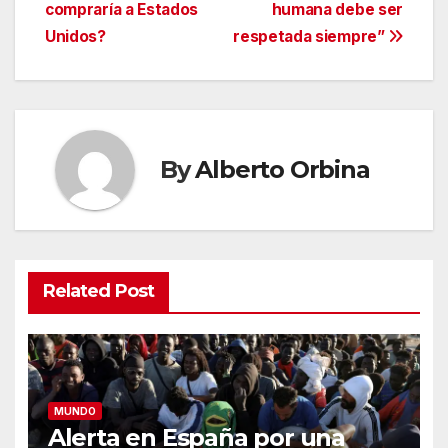
entradas
compraría a Estados
humana debe ser
Unidos?
respetada siempre”
By
Alberto Orbina
Related Post
MUNDO
Alerta en España por una