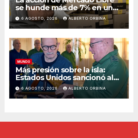
se hunde más de 7% en un
día rojo para los papeles
6 AGOSTO, 2026
ALBERTO ORBINA
argentinos en Wall Street
MUNDO
Más presión sobre la isla:
Estados Unidos sancionó al
ministro de las Fuerzas
6 AGOSTO, 2026
ALBERTO ORBINA
Armadas y a la cúpula de la
industria militar de Cuba