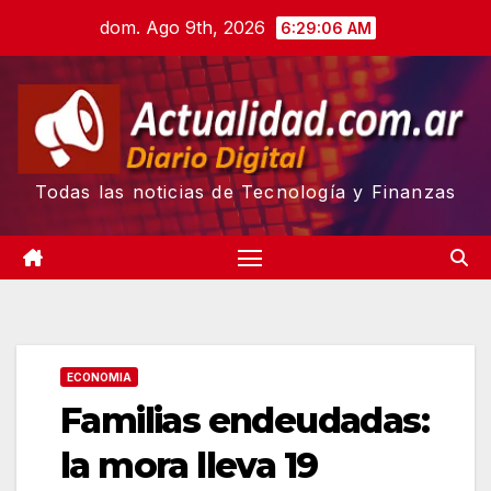
Skip
dom. Ago 9th, 2026
6:29:08 AM
to
content
Todas las noticias de Tecnología y Finanzas
ECONOMIA
Familias endeudadas:
la mora lleva 19