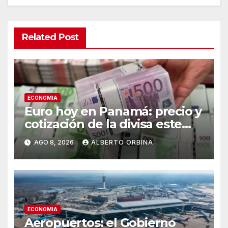
Related Post
ECONOMIA
Euro hoy en Panamá: precio y
cotización de la divisa este
sábado 8 de agosto de 2026
AGO 8, 2026
ALBERTO ORBINA
ECONOMIA
Aeropuertos: el Gobierno