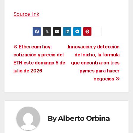
Source link
Navegación
Ethereum hoy:
Innovación y detección
cotización y precio del
del nicho, la fórmula
de
ETH este domingo 5 de
que encontraron tres
entradas
julio de 2026
pymes para hacer
negocios
By
Alberto Orbina