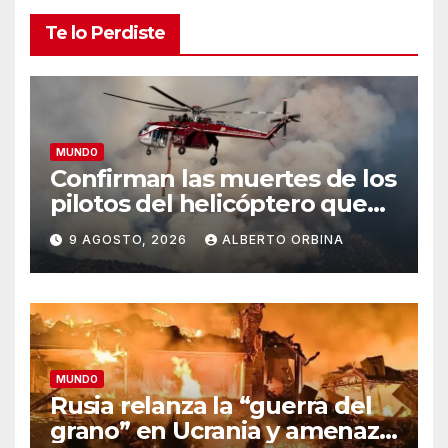
Te lo Perdiste
MUNDO
Confirman las muertes de los
pilotos del helicóptero que
quedó atrapado en medio
9 AGOSTO, 2026
ALBERTO ORBINA
del incendio forestal, tras
estrellarse en Utah
MUNDO
Rusia relanza la “guerra del
grano” en Ucrania y amenaza