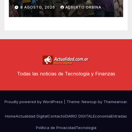
Janeiro: murieron el piloto,
8 AGOSTO, 2026
ALBERTO ORBINA
una abuela, su hija y la nieta
en un vuelo panorámico
Todas las noticias de Tecnología y Finanzas
Proudly powered by WordPress
|
Theme: Newsup by
Themeansar
.
Home
Actualidad Digital
Contacto
DIARIO DIGITAL
Economía
Entradas
Política de Privacidad
Tecnología