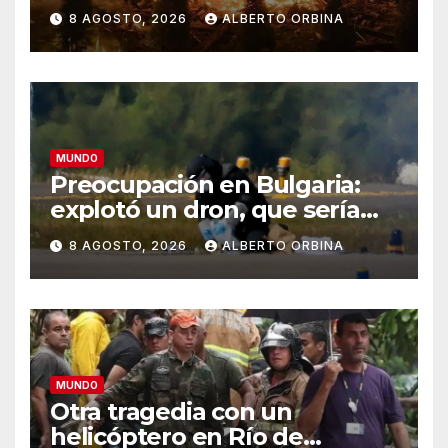
el suministro global de
8 AGOSTO, 2026
ALBERTO ORBINA
alimentos
MUNDO
Preocupación en Bulgaria:
explotó un dron, que sería
ucraniano, cerca de un
8 AGOSTO, 2026
ALBERTO ORBINA
gasoducto en la frontera con
Rumania
MUNDO
Otra tragedia con un
helicóptero en Río de