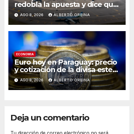
redobla la apuesta y dice que
la falta de inversiones puede
AGO 8, 2026
ALBERTO ORBINA
poner en riesgo la concesión
ECONOMIA
Euro hoy en Paraguay: precio
y cotización de la divisa este
sábado 8 de agosto de 2026
AGO 8, 2026
ALBERTO ORBINA
Deja un comentario
Tu dirección de correo electrónico no será