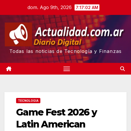
Skip
dom. Ago 9th, 2026
7:17:03 AM
to
content
Todas las noticias de Tecnología y Finanzas
TECNOLOGIA
Game Fest 2026 y
Latin American