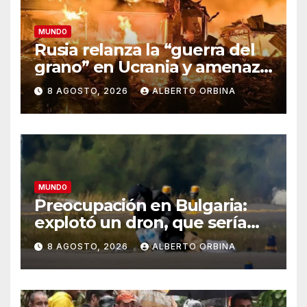
MUNDO
Rusia relanza la “guerra del
grano” en Ucrania y amenaza
el suministro global de
8 AGOSTO, 2026
ALBERTO ORBINA
alimentos
MUNDO
Preocupación en Bulgaria:
explotó un dron, que sería
ucraniano, cerca de un
8 AGOSTO, 2026
ALBERTO ORBINA
gasoducto en la frontera con
Rumania