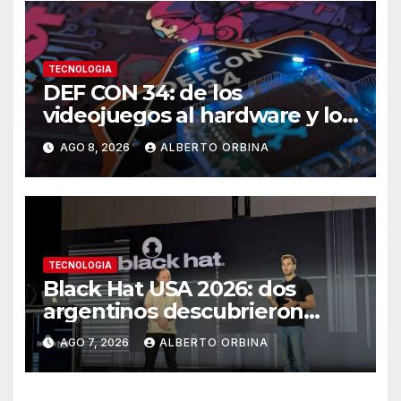
TECNOLOGIA
DEF CON 34: de los
videojuegos al hardware y los
autos, el llamado hacker a
AGO 8, 2026
ALBERTO ORBINA
recuperar el control de la
tecnología
TECNOLOGIA
Black Hat USA 2026: dos
argentinos descubrieron
cómo hackear antenas que
AGO 7, 2026
ALBERTO ORBINA
llevan internet a zonas
aisladas