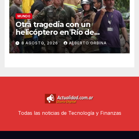
MUNDO
Otra tragedia con un
helicóptero en Río de
Janeiro: murieron el piloto,
8 AGOSTO, 2026
ALBERTO ORBINA
una abuela, su hija y la nieta
en un vuelo panorámico
Todas las noticias de Tecnología y Finanzas