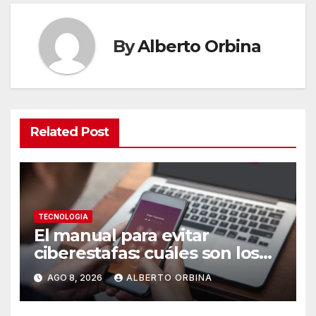
By
Alberto Orbina
Related Post
TECNOLOGIA
El manual para evitar
ciberestafas: cuáles son los
engaños más comunes y las
AGO 8, 2026
ALBERTO ORBINA
señales de alerta