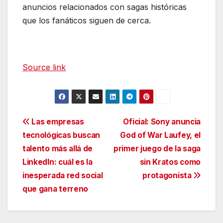
anuncios relacionados con sagas históricas
que los fanáticos siguen de cerca.
Source link
Navegación
Las empresas
Oficial: Sony anuncia
tecnológicas buscan
God of War Laufey, el
de
talento más allá de
primer juego de la saga
entradas
LinkedIn: cuál es la
sin Kratos como
inesperada red social
protagonista
que gana terreno