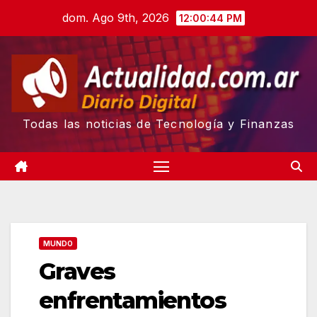
Skip
dom. Ago 9th, 2026
12:00:46 PM
to
content
Todas las noticias de Tecnología y Finanzas
MUNDO
Graves
enfrentamientos