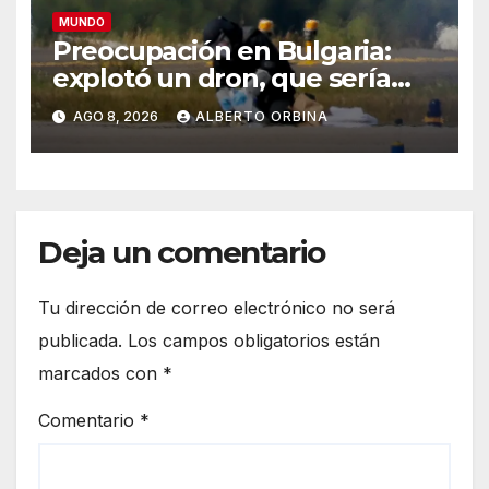
MUNDO
Preocupación en Bulgaria:
explotó un dron, que sería
ucraniano, cerca de un
AGO 8, 2026
ALBERTO ORBINA
gasoducto en la frontera con
Rumania
Deja un comentario
Tu dirección de correo electrónico no será
publicada.
Los campos obligatorios están
marcados con
*
Comentario
*