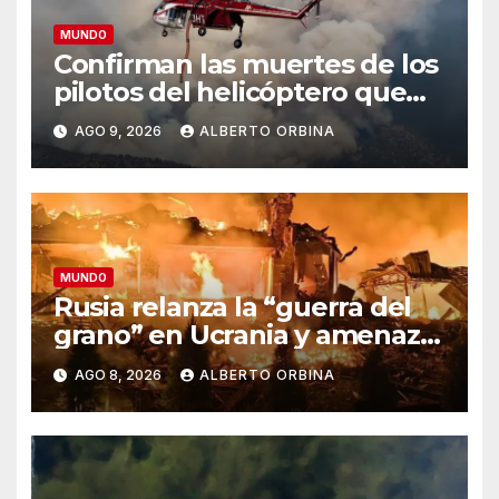
MUNDO
Confirman las muertes de los
pilotos del helicóptero que
quedó atrapado en medio del
AGO 9, 2026
ALBERTO ORBINA
incendio forestal, tras
estrellarse en Utah
MUNDO
Rusia relanza la “guerra del
grano” en Ucrania y amenaza
el suministro global de
AGO 8, 2026
ALBERTO ORBINA
alimentos