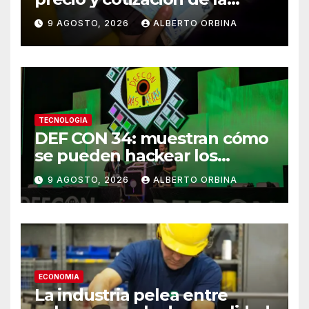
divisa este domingo 9 de
9 AGOSTO, 2026
ALBERTO ORBINA
agosto de 2026
TECNOLOGIA
DEF CON 34: muestran cómo
se pueden hackear los
controles biométricos de
9 AGOSTO, 2026
ALBERTO ORBINA
bancos y fintech de América
Latina
ECONOMIA
La industria pelea entre