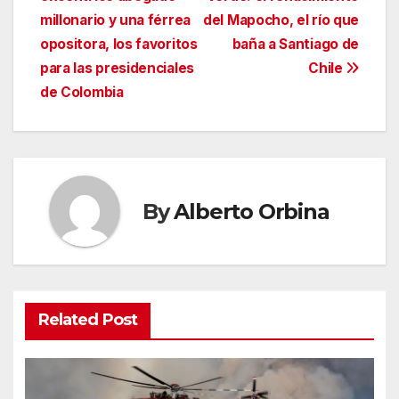
entradas
millonario y una férrea
del Mapocho, el río que
opositora, los favoritos
baña a Santiago de
para las presidenciales
Chile
de Colombia
By
Alberto Orbina
Related Post