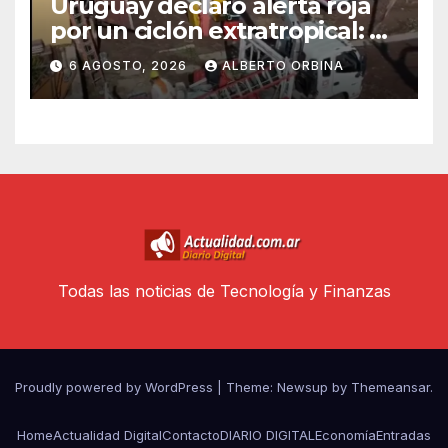
Uruguay declaró alerta roja
por un ciclón extratropical: al
menos un muerto
6 AGOSTO, 2026
ALBERTO ORBINA
Todas las noticias de Tecnología y Finanzas
Proudly powered by WordPress
|
Theme: Newsup by
Themeansar
.
Home
Actualidad Digital
Contacto
DIARIO DIGITAL
Economía
Entradas