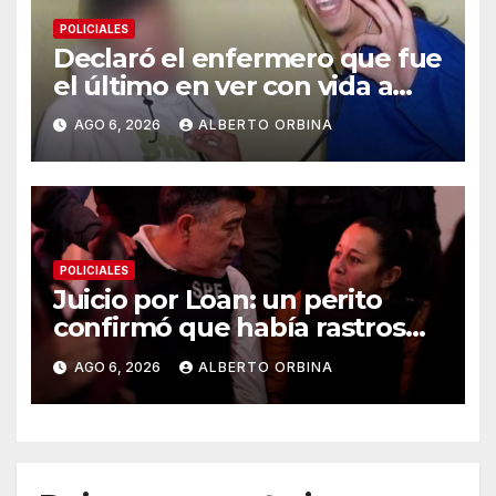
POLICIALES
Declaró el enfermero que fue
el último en ver con vida a
Maradona: “Descansaba en
AGO 6, 2026
ALBERTO ORBINA
buena forma”
POLICIALES
Juicio por Loan: un perito
confirmó que había rastros
del nene en los autos de dos
AGO 6, 2026
ALBERTO ORBINA
de los acusados