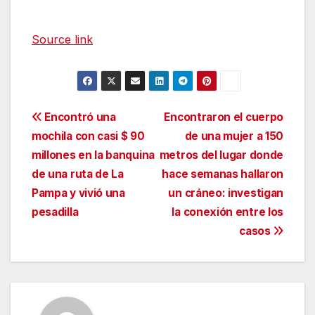
Source link
Navegación
Encontró una
Encontraron el cuerpo
mochila con casi $ 90
de una mujer a 150
de
millones en la banquina
metros del lugar donde
entradas
de una ruta de La
hace semanas hallaron
Pampa y vivió una
un cráneo: investigan
pesadilla
la conexión entre los
casos