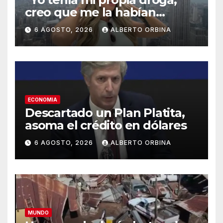
creo que me la habían
regalado”: qué declaró
6 AGOSTO, 2026
ALBERTO ORBINA
Candela Arizaga ante la
justicia
ECONOMIA
Descartado un Plan Platita,
asoma el crédito en dólares
6 AGOSTO, 2026
ALBERTO ORBINA
MUNDO