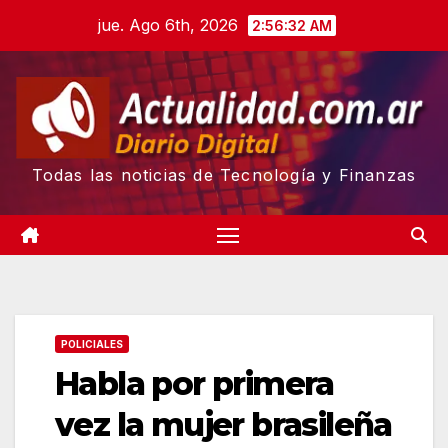
Skip
jue. Ago 6th, 2026
2:56:34 AM
to
content
Todas las noticias de Tecnología y Finanzas
POLICIALES
Habla por primera
vez la mujer brasileña