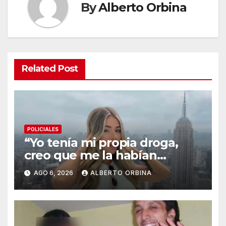
By
Alberto Orbina
Related Post
POLICIALES
“Yo tenía mi propia droga,
creo que me la habían
regalado”: qué declaró
AGO 6, 2026
ALBERTO ORBINA
Candela Arizaga ante la
justicia