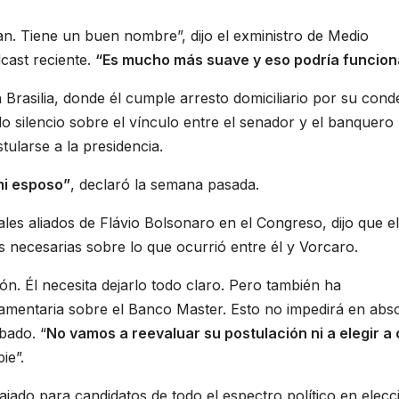
n. Tiene un buen nombre”, dijo el exministro de Medio
cast reciente.
“Es mucho más suave y eso podría funcion
 Brasilia, donde él cumple arresto domiciliario por su con
do silencio sobre el vínculo entre el senador y el banquero
tularse a la presidencia.
mi esposo”
, declaró la semana pasada.
les aliados de Flávio Bolsonaro en el Congreso, dijo que el
s necesarias sobre lo que ocurrió entre él y Vorcaro.
. Él necesita dejarlo todo claro. Pero también ha
amentaria sobre el Banco Master. Esto no impedirá en abs
ábado. “
No vamos a reevaluar su postulación ni a elegir a 
ie”.
bajado para candidatos de todo el espectro político en elec