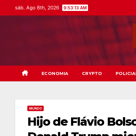
Skip
sáb. Ago 8th, 2026
9:53:14 AM
to
content
ECONOMIA
CRYPTO
POLICIA
MUNDO
Hijo de Flávio Bols