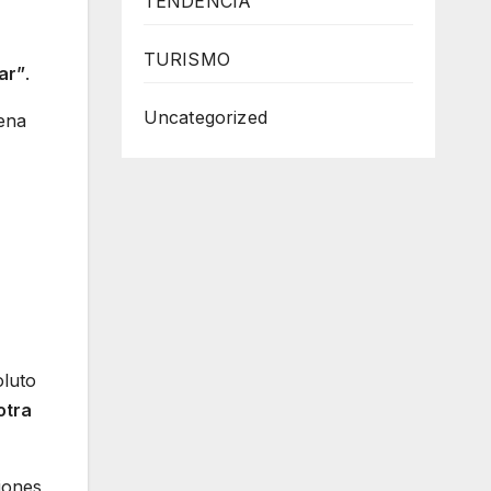
TENDENCIA
TURISMO
ar”
.
Uncategorized
dena
oluto
otra
ciones