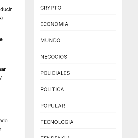
CRYPTO
oducir
la
ECONOMIA
se
MUNDO
NEGOCIOS
mar
POLICIALES
y
POLITICA
POPULAR
eado
TECNOLOGIA
a