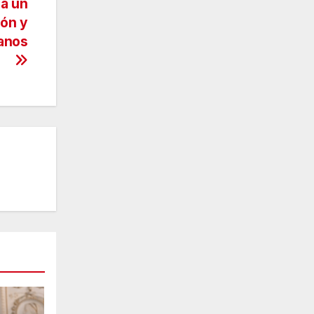
za un
ión y
canos