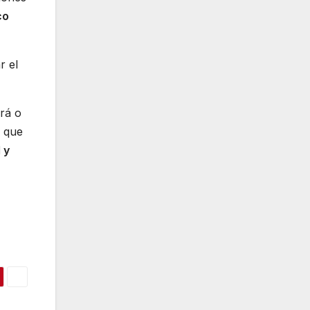
co
r el
rá o
o que
 y