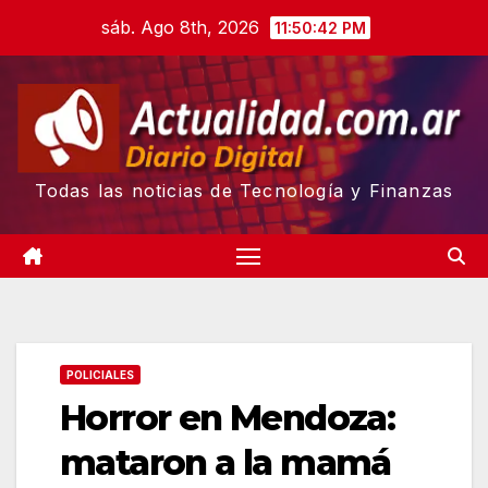
Skip
sáb. Ago 8th, 2026
11:50:43 PM
to
content
Todas las noticias de Tecnología y Finanzas
POLICIALES
Horror en Mendoza:
mataron a la mamá