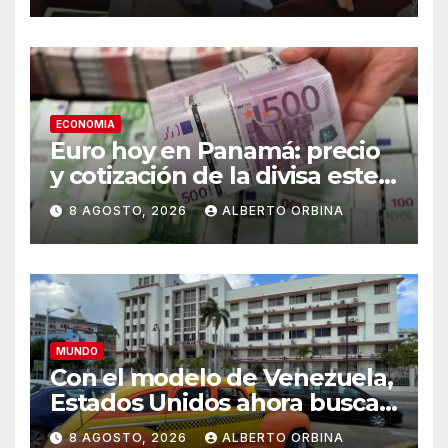
la relación”
ECONOMIA
Euro hoy en Panamá: precio
y cotización de la divisa este
sábado 8 de agosto de 2026
8 AGOSTO, 2026
ALBERTO ORBINA
MUNDO
Con el modelo de Venezuela,
Estados Unidos ahora busca
al próximo líder de Cuba
8 AGOSTO, 2026
ALBERTO ORBINA