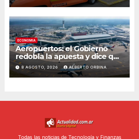
ECONOMIA
Aeropuertos: el Gobierno
redobla la apuesta y dice que
la falta de inversiones puede
8 AGOSTO, 2026
ALBERTO ORBINA
poner en riesgo la concesión
Todas las noticias de Tecnología y Finanzas