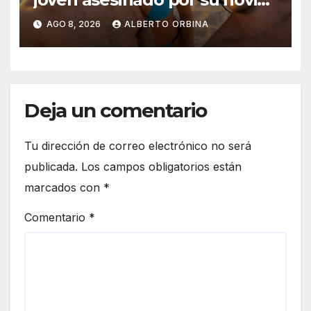
en Chaco: “Le supliqué para
AGO 8, 2026
ALBERTO ORBINA
que la dejara, él era su rehén”
Deja un comentario
Tu dirección de correo electrónico no será
publicada.
Los campos obligatorios están
marcados con
*
Comentario
*