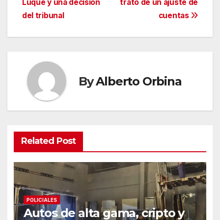
Luque y una decisión
trató de un ajuste de
del tribunal
cuentas
By
Alberto Orbina
Related Post
POLICIALES
Autos de alta gama, cripto y