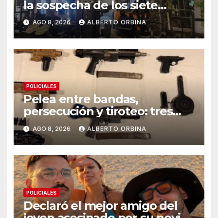
la sospecha de los siete
gimnasios en un año: las
AGO 8, 2026
ALBERTO ORBINA
pistas detrás de la banda
acusada de lavar dinero narco
en Chaco
POLICIALES
Pelea entre bandas,
persecución y tiroteo: tres
detenidos y un kit para armar
AGO 8, 2026
ALBERTO ORBINA
ametralladoras
POLICIALES
Declaró el mejor amigo del
joven asesinado por su novia