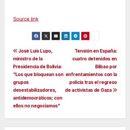
Source link
Navegación
José Luis Lupo,
Tensión en España:
ministro de la
cuatro detenidos en
de
Presidencia de Bolivia:
Bilbao por
entradas
“Los que bloquean son
enfrentamientos con la
grupos
policía tras el regreso
desestabilizadores,
de activistas de Gaza
antidemocráticos; con
ellos no negociamos”