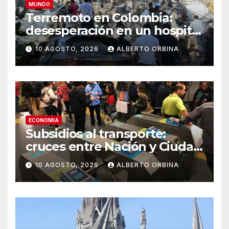
MUNDO
Terremoto en Colombia:
desesperación en un hospital
de Cali por “niños atrapados”
10 AGOSTO, 2026
ALBERTO ORBINA
ECONOMIA
Subsidios al transporte:
cruces entre Nación y Ciudad
por la eliminación de un
10 AGOSTO, 2026
ALBERTO ORBINA
descuento de la tarjeta SUBE