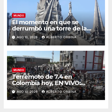
MUNDO
El momento en que se
derrumbó una torre de la
catedral de Manizales por el
AGO 10, 2026
ALBERTO ORBINA
terremoto en Colombia
MUNDO
Terremoto de 7.4 en
Colombia hoy, EN VIVO:
heridos, muertos y
AGO 10, 2026
ALBERTO ORBINA
derrumbes tras el sismo