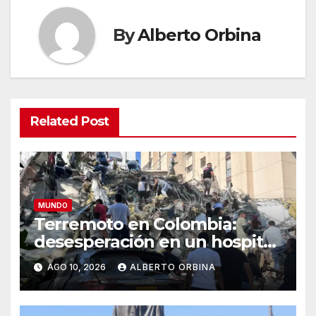
By
Alberto Orbina
Related Post
MUNDO
Terremoto en Colombia:
desesperación en un hospital
de Cali por “niños atrapados”
AGO 10, 2026
ALBERTO ORBINA