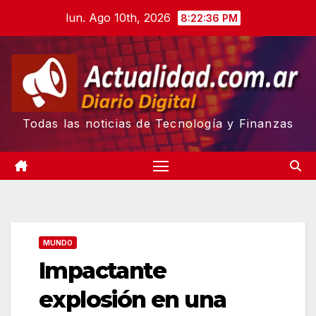
Skip
lun. Ago 10th, 2026
8:22:37 PM
to
content
Todas las noticias de Tecnología y Finanzas
MUNDO
Impactante
explosión en una