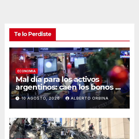
Te lo Perdiste
ECONOMIA
Mal día para los activos
argentinos: caen los bonos y
las acciones y el riesgo país
10 AGOSTO, 2026
ALBERTO ORBINA
se va a 463 puntos básicos