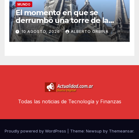
MUNDO
El momento en que se
derrumbó una torre de la
catedral de Manizales por el
10 AGOSTO, 2026
ALBERTO ORBINA
terremoto en Colombia
Todas las noticias de Tecnología y Finanzas
Proudly powered by WordPress
|
Theme: Newsup by
Themeansar
.