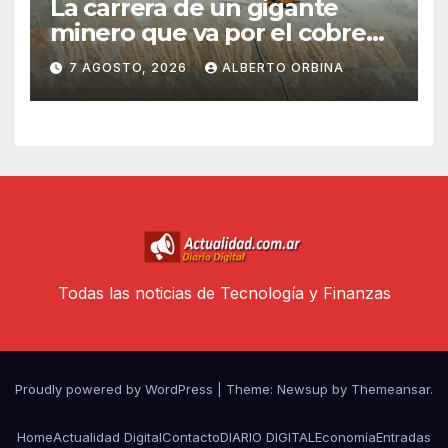
La carrera de un gigante
minero que va por el cobre
argentino: alianza con una
7 AGOSTO, 2026
ALBERTO ORBINA
canadiense y la apuesta por
Mendoza
Todas las noticias de Tecnología y Finanzas
Proudly powered by WordPress
|
Theme: Newsup by
Themeansar
.
Home
Actualidad Digital
Contacto
DIARIO DIGITAL
Economía
Entradas