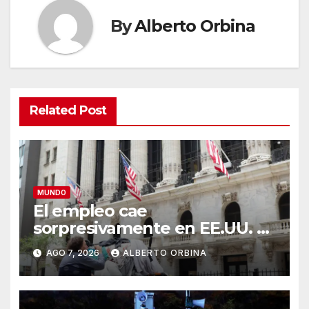
By
Alberto Orbina
Related Post
MUNDO
El empleo cae
sorpresivamente en EE.UU. y
aumenta la incertidumbre
AGO 7, 2026
ALBERTO ORBINA
económica en un año
electoral clave