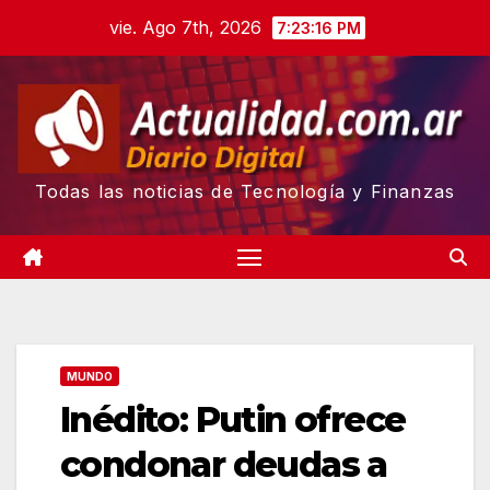
Skip
vie. Ago 7th, 2026
7:23:17 PM
to
content
Todas las noticias de Tecnología y Finanzas
MUNDO
Inédito: Putin ofrece
condonar deudas a