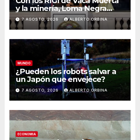
Con los RIGI de Vaca Muerta
y la minería, Loma Negra
confía en un récord de la
7 AGOSTO, 2026
ALBERTO ORBINA
construcción
MUNDO
¿Pueden los robots salvar a
un Japón que envejece?
7 AGOSTO, 2026
ALBERTO ORBINA
ECONOMIA