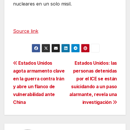
nucleares en un solo misil.
Source link
Navegación
Estados Unidos
Estados Unidos: las
agota armamento clave
personas detenidas
de
en la guerra contra Irán
por el ICE se están
entradas
y abre un flanco de
suicidando a un paso
vulnerabilidad ante
alarmante, revela una
China
investigación