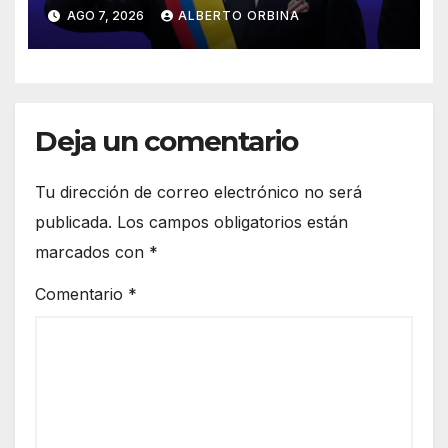
Colombia y prometió
AGO 7, 2026
ALBERTO ORBINA
“derrotar sin tregua al
narcoterrorismo”
Deja un comentario
Tu dirección de correo electrónico no será
publicada.
Los campos obligatorios están
marcados con
*
Comentario
*