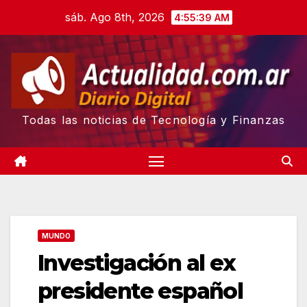
Skip
sáb. Ago 8th, 2026
4:55:40 AM
to
content
Todas las noticias de Tecnología y Finanzas
MUNDO
Investigación al ex
presidente español