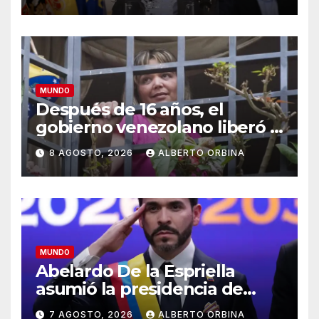
Italia
MUNDO
Después de 16 años, el
gobierno venezolano liberó a
una jueza que estaba presa
8 AGOSTO, 2026
ALBERTO ORBINA
por “corrupción espiritual”
MUNDO
Abelardo De la Espriella
asumió la presidencia de
Colombia y prometió
7 AGOSTO, 2026
ALBERTO ORBINA