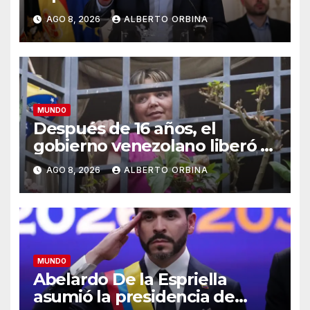
fronterizos a viajeros desde
AGO 8, 2026
ALBERTO ORBINA
Italia
MUNDO
Después de 16 años, el
gobierno venezolano liberó a
una jueza que estaba presa
AGO 8, 2026
ALBERTO ORBINA
por “corrupción espiritual”
MUNDO
Abelardo De la Espriella
asumió la presidencia de