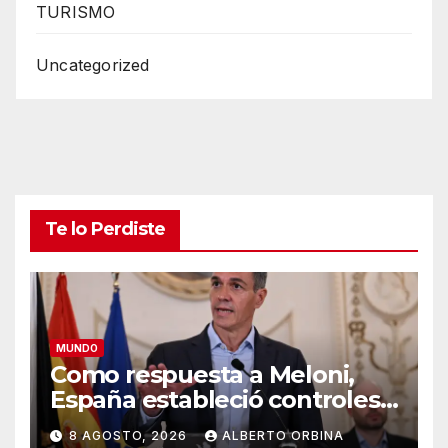
TURISMO
Uncategorized
Te lo Perdiste
MUNDO
Como respuesta a Meloni,
España estableció controles
fronterizos a viajeros desde
8 AGOSTO, 2026
ALBERTO ORBINA