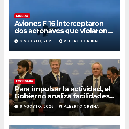
MUNDO
Aviones F-16 interceptaron
dos aeronaves que violaron
el espacio aéreo del club
9 AGOSTO, 2026
ALBERTO ORBINA
donde estaba Donald Trump
ECONOMIA
Para impulsar la actividad, el
Gobierno analiza facilidades
para que los bancos puedan
9 AGOSTO, 2026
ALBERTO ORBINA
prestar dólares