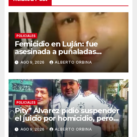
POLICIALES
Femicidio en Luján: fue
asesinada a puñaladas
delante de sus tres hijos y
AGO 9, 2026
ALBERTO ORBINA
detuvieron a su ex pareja
POLICIALES
Pity” Álvarez pidió suspender
el juicio por homicidio, pero
arranca igual porque “no
AGO 9, 2026
ALBERTO ORBINA
pone en riesgo su salud