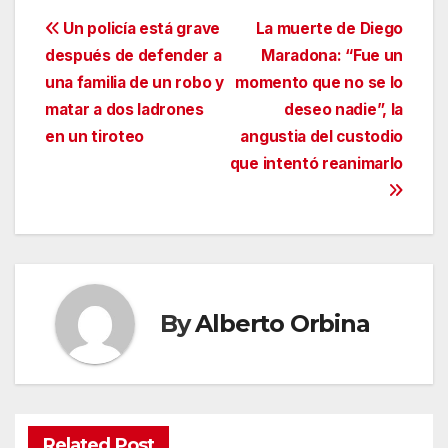
Navegación
Un policía está grave
La muerte de Diego
después de defender a
Maradona: “Fue un
de
una familia de un robo y
momento que no se lo
entradas
matar a dos ladrones
deseo nadie”, la
en un tiroteo
angustia del custodio
que intentó reanimarlo
By
Alberto Orbina
Related Post