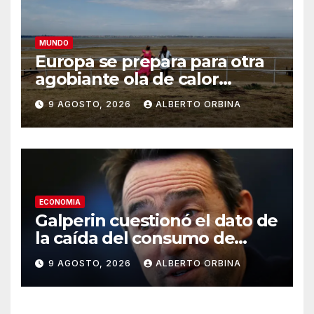
MUNDO
Europa se prepara para otra
agobiante ola de calor
extremo, la quinta desde
9 AGOSTO, 2026
ALBERTO ORBINA
mayo
ECONOMIA
Galperin cuestionó el dato de
la caída del consumo de
CAME y Milei lo respaldó
9 AGOSTO, 2026
ALBERTO ORBINA