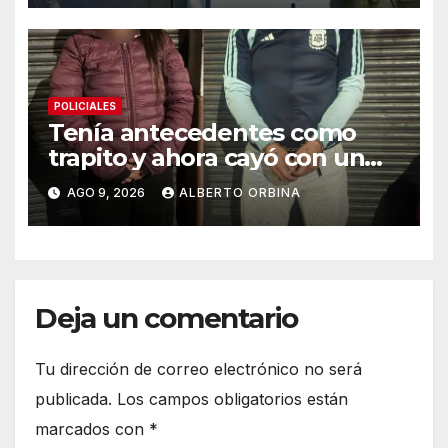
POLICIALES
Tenía antecedentes como
trapito y ahora cayó con un
ladrillo de cocaína que
AGO 9, 2026
ALBERTO ORBINA
llevaba la marca de un delfín
Deja un comentario
Tu dirección de correo electrónico no será
publicada.
Los campos obligatorios están
marcados con
*