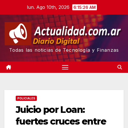
Skip
lun. Ago 10th, 2026
6:15:27 AM
to
content
Todas las noticias de Tecnología y Finanzas
POLICIALES
Juicio por Loan:
fuertes cruces entre