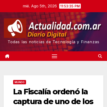
Skip
mié. Ago 5th, 2026
11:53:36 PM
to
content
Todas las noticias de Tecnología y Finanzas
MUNDO
La Fiscalía ordenó la
captura de uno de los