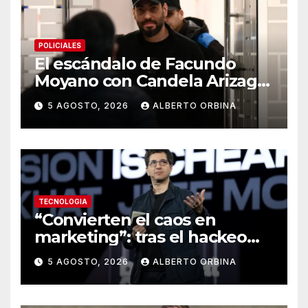
POLICIALES
El escándalo de Facundo
Moyano con Candela Arizaga:
una noche de cocaína que
5 AGOSTO, 2026
ALBERTO ORBINA
“se fue de las manos” y
sospechas sobre el
allanamiento
TECNOLOGIA
“Convierten el caos en
marketing”: tras el hackeo
que hizo OpenAI, el fundador
5 AGOSTO, 2026
ALBERTO ORBINA
de Black Hat advirtió sobre
las empresas de IA