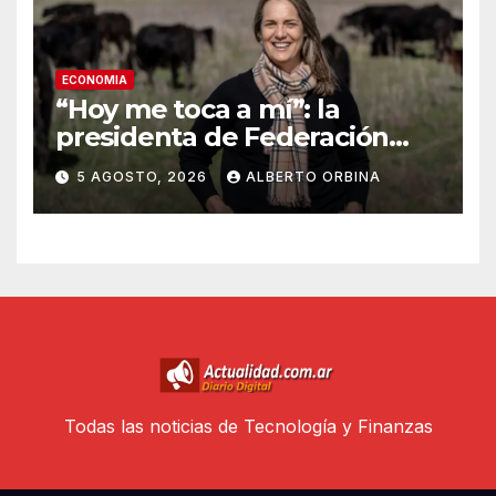
ECONOMIA
“Hoy me toca a mí”: la
presidenta de Federación
Agraria denunció que
5 AGOSTO, 2026
ALBERTO ORBINA
desaparecieron 15
vaquillonas propias de un
campo en Bolívar
Todas las noticias de Tecnología y Finanzas