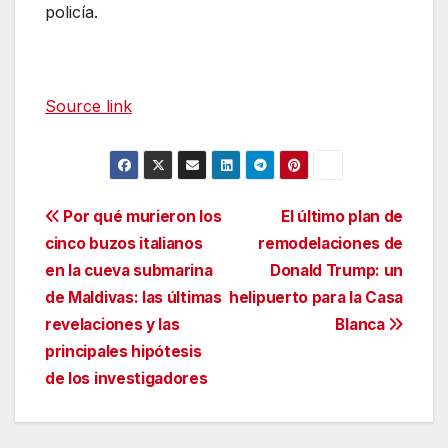
policía.
Source link
Navegación
Por qué murieron los
El último plan de
cinco buzos italianos
remodelaciones de
de
en la cueva submarina
Donald Trump: un
entradas
de Maldivas: las últimas
helipuerto para la Casa
revelaciones y las
Blanca
principales hipótesis
de los investigadores