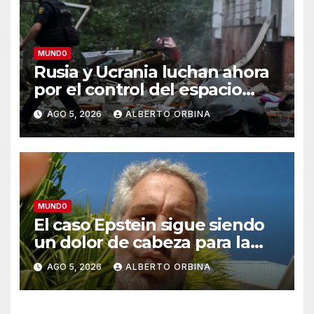
MUNDO
Rusia y Ucrania luchan ahora
por el control del espacio
aéreo: el futuro de la guerra
AGO 5, 2026
ALBERTO ORBINA
se juega en el cielo
MUNDO
El caso Epstein sigue siendo
un dolor de cabeza para la
Familia Real: ahora el
AGO 5, 2026
ALBERTO ORBINA
gobierno británico analiza si
abre una investigación
independiente