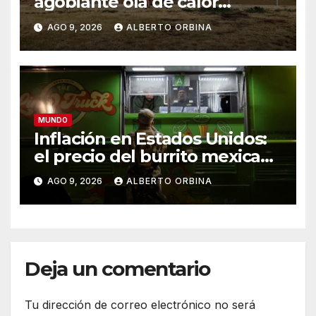
agobiante ola de calor
extremo, la quinta desde
AGO 9, 2026
ALBERTO ORBINA
mayo
MUNDO
Inflación en Estados Unidos:
el precio del burrito mexicano
causa indigestión en el
AGO 9, 2026
ALBERTO ORBINA
partido de Donald Trump
Deja un comentario
Tu dirección de correo electrónico no será