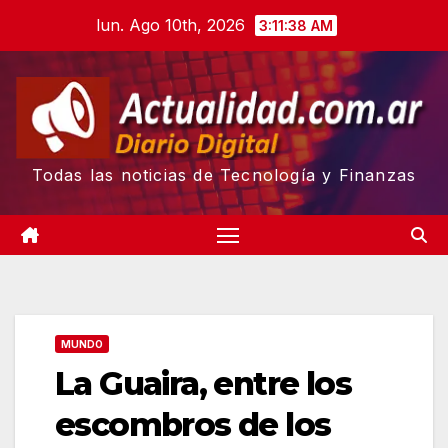
Skip
lun. Ago 10th, 2026
3:11:39 AM
to
content
Todas las noticias de Tecnología y Finanzas
MUNDO
La Guaira, entre los
escombros de los