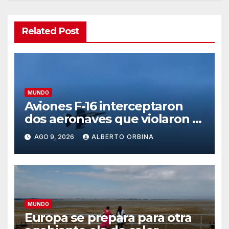
Related Post
MUNDO
Aviones F-16 interceptaron
dos aeronaves que violaron el
espacio aéreo del club donde
AGO 9, 2026
ALBERTO ORBINA
estaba Donald Trump
MUNDO
Europa se prepara para otra