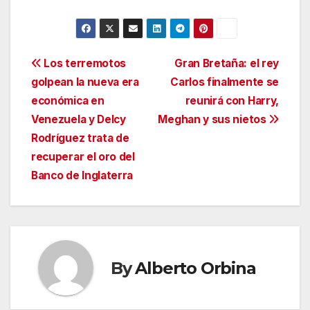
Navegación
Los terremotos
Gran Bretaña: el rey
golpean la nueva era
Carlos finalmente se
de
económica en
reunirá con Harry,
entradas
Venezuela y Delcy
Meghan y sus nietos
Rodríguez trata de
recuperar el oro del
Banco de Inglaterra
By
Alberto Orbina