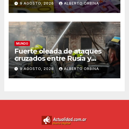
domingo 9 de agosto de
9 AGOSTO, 2026
ALBERTO ORBINA
2026
MUNDO
Fuerte oleada de ataques
cruzados entre Rusia y
Ucrania en plena noche: hay
9 AGOSTO, 2026
ALBERTO ORBINA
al menos 7 muertos