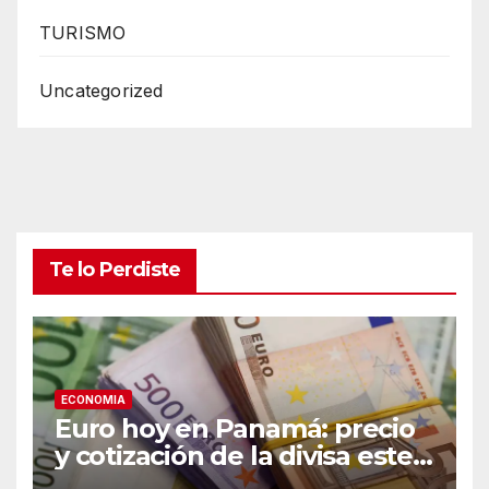
TURISMO
Uncategorized
Te lo Perdiste
ECONOMIA
Euro hoy en Panamá: precio
y cotización de la divisa este
domingo 9 de agosto de