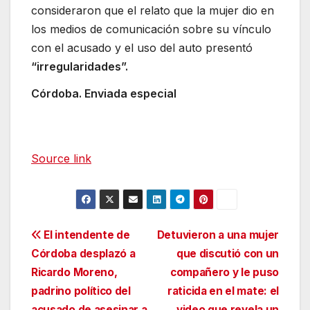
consideraron que el relato que la mujer dio en
los medios de comunicación sobre su vínculo
con el acusado y el uso del auto presentó
“irregularidades”.
Córdoba. Enviada especial
Source link
Navegación
El intendente de
Detuvieron a una mujer
Córdoba desplazó a
que discutió con un
de
Ricardo Moreno,
compañero y le puso
entradas
padrino político del
raticida en el mate: el
acusado de asesinar a
video que revela un