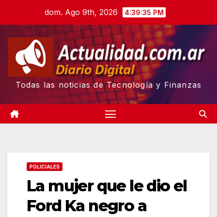
Skip
dom. Ago 9th, 2026
4:39:37 PM
to
content
Todas las noticias de Tecnología y Finanzas
POLICIALES
La mujer que le dio el
Ford Ka negro a