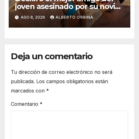
joven asesinado por su novia
en Chaco: “Le supliqué para
AGO 8, 2026
ALBERTO ORBINA
que la dejara, él era su rehén”
Deja un comentario
Tu dirección de correo electrónico no será
publicada.
Los campos obligatorios están
marcados con
*
Comentario
*