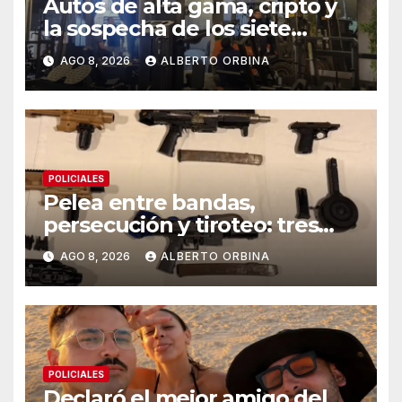
Autos de alta gama, cripto y
la sospecha de los siete
gimnasios en un año: las
AGO 8, 2026
ALBERTO ORBINA
pistas detrás de la banda
acusada de lavar dinero narco
en Chaco
POLICIALES
Pelea entre bandas,
persecución y tiroteo: tres
detenidos y un kit para armar
AGO 8, 2026
ALBERTO ORBINA
ametralladoras
POLICIALES
Declaró el mejor amigo del