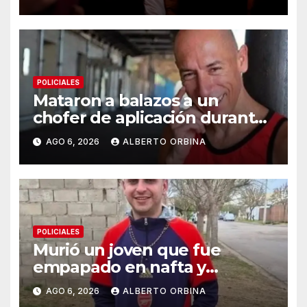
de los acusados
POLICIALES
Mataron a balazos a un
chofer de aplicación durante
un intento de robo en La
AGO 6, 2026
ALBERTO ORBINA
Matanza
POLICIALES
Murió un joven que fue
empapado en nafta y
prendido fuego por su novia
AGO 6, 2026
ALBERTO ORBINA
tras una pelea: la víctima