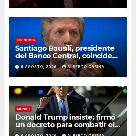
de los acusados
ECONOMIA
Santiago Bausili, presidente
del Banco Central, coincide
con Luis Caputo y descarta
6 AGOSTO, 2026
ALBERTO ORBINA
un rescate a los morosos:
“Seguimos viendo esto como
una conversación entre
privados”
MUNDO
Donald Trump insiste: firmó
un decreto para combatir el
“turismo” de ciudadanía por
6 AGOSTO, 2026
ALBERTO ORBINA