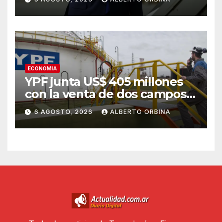
nacimiento
ECONOMIA
YPF junta US$ 405 millones
con la venta de dos campos
maduros en Mendoza
6 AGOSTO, 2026
ALBERTO ORBINA