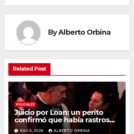
By
Alberto Orbina
Related Post
POLICIALES
Juicio por Loan: un perito
confirmó que había rastros
del nene en los autos de dos
AGO 6, 2026
ALBERTO ORBINA