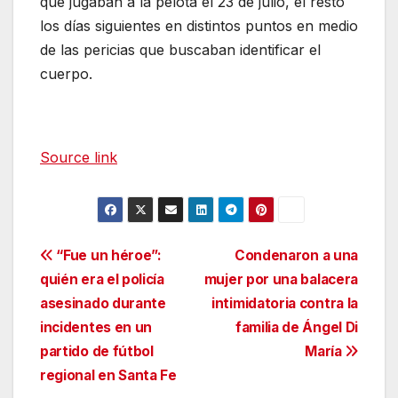
que jugaban a la pelota el 23 de julio, el resto
los días siguientes en distintos puntos en medio
de las pericias que buscaban identificar el
cuerpo.
Source link
Navegación
“Fue un héroe”:
Condenaron a una
quién era el policía
mujer por una balacera
de
asesinado durante
intimidatoria contra la
entradas
incidentes en un
familia de Ángel Di
partido de fútbol
María
regional en Santa Fe