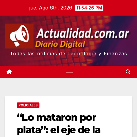
Skip
jue. Ago 6th, 2026
11:54:27 PM
to
content
Todas las noticias de Tecnología y Finanzas
POLICIALES
“Lo mataron por
plata”: el eje de la