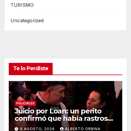
TURISMO
Uncategorized
Te lo Perdiste
POLICIALES
Juicio por Loan: un perito
confirmó que había rastros
del nene en los autos de dos
6 AGOSTO, 2026
ALBERTO ORBINA