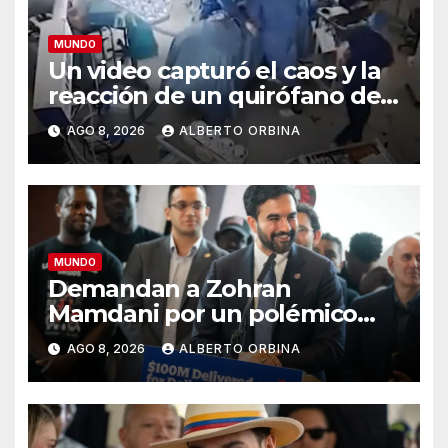
MUNDO
Un video capturó el caos y la
reacción de un quirófano de
Japón que sufrió un
AGO 8, 2026
ALBERTO ORBINA
terremoto en medio de una
operación
MUNDO
Demandan a Zohran
Mamdani por un polémico
impuesto inmobiliario que
AGO 8, 2026
ALBERTO ORBINA
podría afectar a miles de
personas