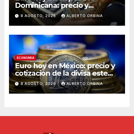
Dominicana: precio y
cotización de la divisa este
8 AGOSTO, 2026
ALBERTO ORBINA
sábado 8 de agosto de 2026
ECONOMIA
Euro hoy en México: precio y
cotización de la divisa este
sábado 8 de agosto de 2026
8 AGOSTO, 2026
ALBERTO ORBINA