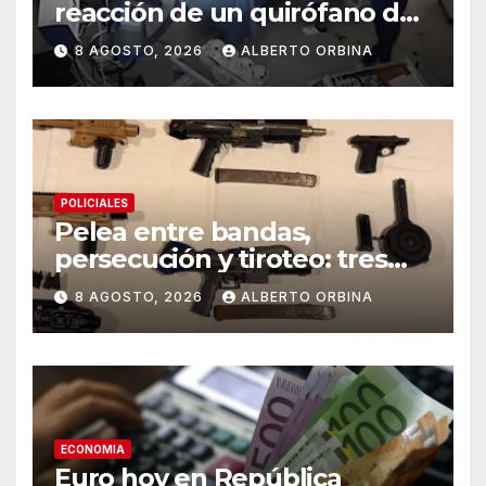
reacción de un quirófano de
Japón que sufrió un
8 AGOSTO, 2026
ALBERTO ORBINA
terremoto en medio de una
operación
POLICIALES
Pelea entre bandas,
persecución y tiroteo: tres
detenidos y un kit para armar
8 AGOSTO, 2026
ALBERTO ORBINA
ametralladoras
ECONOMIA
Euro hoy en República