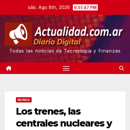
Skip
sáb. Ago 8th, 2026
6:51:48 PM
to
content
Todas las noticias de Tecnología y Finanzas
MUNDO
Los trenes, las
centrales nucleares y