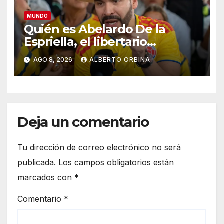
MUNDO
Quién es Abelardo De la
Espriella, el libertario
admirador de Javier Milei que
AGO 8, 2026
ALBERTO ORBINA
asumió la presidencia de
Colombia
Deja un comentario
Tu dirección de correo electrónico no será
publicada.
Los campos obligatorios están
marcados con
*
Comentario
*