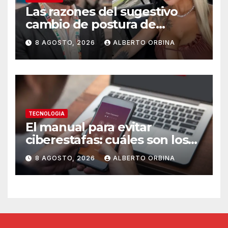
Las razones del sugestivo
cambio de postura de
Candela Arizaga y los
8 AGOSTO, 2026
ALBERTO ORBINA
beneficios de ser un Moyano
TECNOLOGIA
El manual para evitar
ciberestafas: cuáles son los
engaños más comunes y las
8 AGOSTO, 2026
ALBERTO ORBINA
señales de alerta