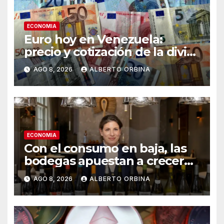
ECONOMIA
Euro hoy en Venezuela:
precio y cotización de la divisa
este sábado 8 de agosto de
AGO 8, 2026
ALBERTO ORBINA
2026
ECONOMIA
Con el consumo en baja, las
bodegas apuestan a crecer
transformando el vino
AGO 8, 2026
ALBERTO ORBINA
argentino en una experiencia
gourmet