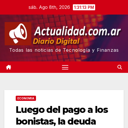
Skip
sáb. Ago 8th, 2026
1:31:14 PM
to
content
Todas las noticias de Tecnología y Finanzas
ECONOMIA
Luego del pago a los
bonistas, la deuda