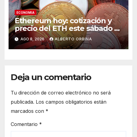
ECONOMIA
Ethereum hoy: cotización y
precio del ETH este sábado 8
de agosto de 2026
AGO 8, 2026
ALBERTO ORBINA
Deja un comentario
Tu dirección de correo electrónico no será
publicada.
Los campos obligatorios están
marcados con
*
Comentario
*