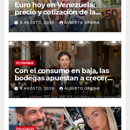
Euro hoy en Venezuela:
precio y cotización de la
divisa este sábado 8 de
8 AGOSTO, 2026
ALBERTO ORBINA
agosto de 2026
ECONOMIA
Con el consumo en baja, las
bodegas apuestan a crecer
transformando el vino
8 AGOSTO, 2026
ALBERTO ORBINA
argentino en una experiencia
gourmet
POLICIALES