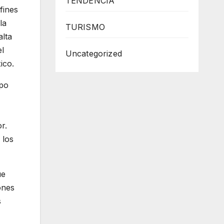
TENDENCIA
fines
la
TURISMO
alta
el
Uncategorized
ico.
ipo
r.
 los
úe
ones
s