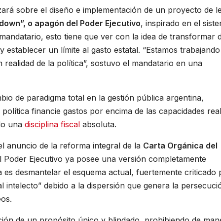
zará sobre el diseño e implementación de un proyecto de l
down”, o apagón del Poder Ejecutivo
, inspirado en el sist
mandatario, esto tiene que ver con la idea de transformar 
y establecer un límite al gasto estatal. “Estamos trabajando
realidad de la política”, sostuvo el mandatario en una
o de paradigma total en la gestión pública argentina,
 política financie gastos por encima de las capacidades rea
ndo una
disciplina fiscal
absoluta.
l anuncio de la reforma integral de la
Carta Orgánica del
el Poder Ejecutivo ya posee una versión completamente
ma es desmantelar el esquema actual, fuertemente criticado 
al intelecto” debido a la dispersión que genera la persecuci
eos.
tución de un propósito único y blindado, prohibiendo de man