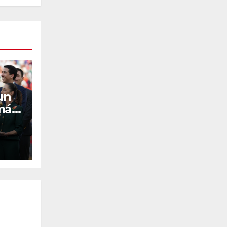
un
más
O