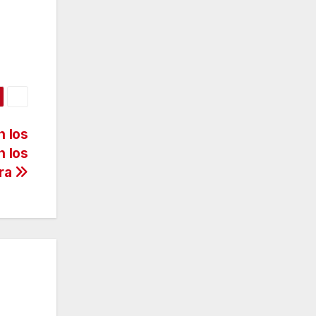
n los
n los
era