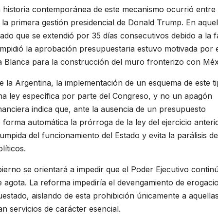
 historia contemporánea de este mecanismo ocurrió entre 
 la primera gestión presidencial de Donald Trump. En aquel
ado que se extendió por 35 días consecutivos debido a la f
 impidió la aprobación presupuestaria estuvo motivada por 
sa Blanca para la construcción del muro fronterizo con Méx
de la Argentina, la implementación de un esquema de este t
una ley específica por parte del Congreso, y no un apagón
nanciera indica que, ante la ausencia de un presupuesto
 forma automática la prórroga de la ley del ejercicio anterio
umpida del funcionamiento del Estado y evita la parálisis de
líticos.
bierno se orientará a impedir que el Poder Ejecutivo contin
agota. La reforma impediría el devengamiento de erogaci
uestado, aislando de esta prohibición únicamente a aquella
 servicios de carácter esencial.