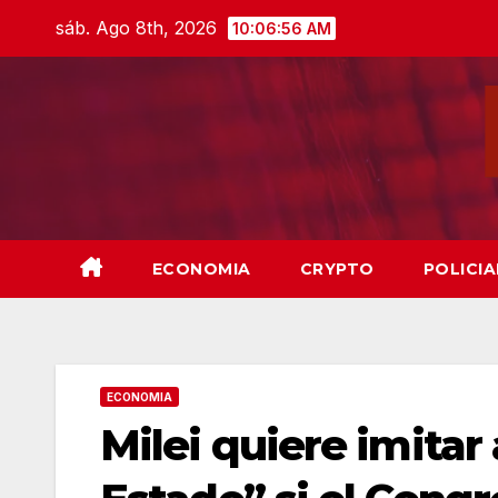
Skip
sáb. Ago 8th, 2026
10:06:57 AM
to
content
ECONOMIA
CRYPTO
POLICIA
ECONOMIA
Milei quiere imitar 