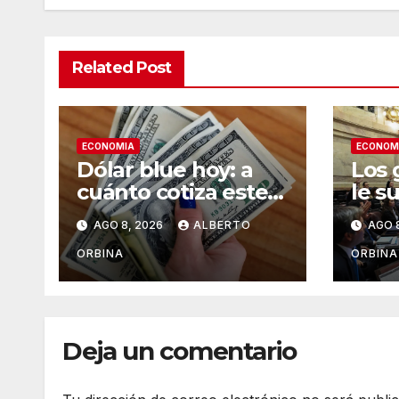
Related Post
ECONOMIA
ECONOM
Dólar blue hoy: a
Los 
cuánto cotiza este
le s
sábado 08 de
Javie
AGO 8, 2026
ALBERTO
AGO 
agosto
ORBINA
ORBINA
Deja un comentario