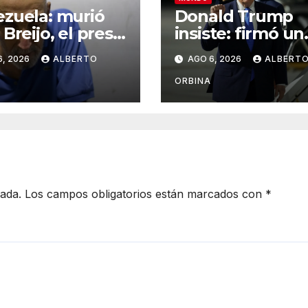
zuela: murió
Donald Trump
 Breijo, el preso
insiste: firmó un
tico uruguayo al
decreto para
6, 2026
ALBERTO
AGO 6, 2026
ALBERT
le usurpó la
combatir el
 el policía que
“turismo” de
ORBINA
rrestó
ciudadanía por
nacimiento
cada.
Los campos obligatorios están marcados con
*