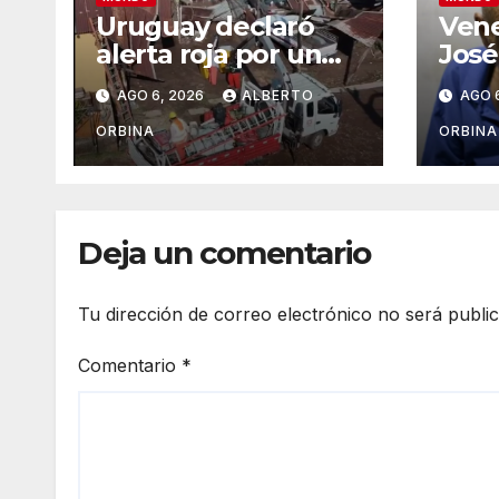
Uruguay declaró
Vene
alerta roja por un
José
ciclón extratropical:
polí
AGO 6, 2026
ALBERTO
AGO 
al menos un
que 
muerto
casa
ORBINA
ORBINA
lo a
Deja un comentario
Tu dirección de correo electrónico no será publi
Comentario
*