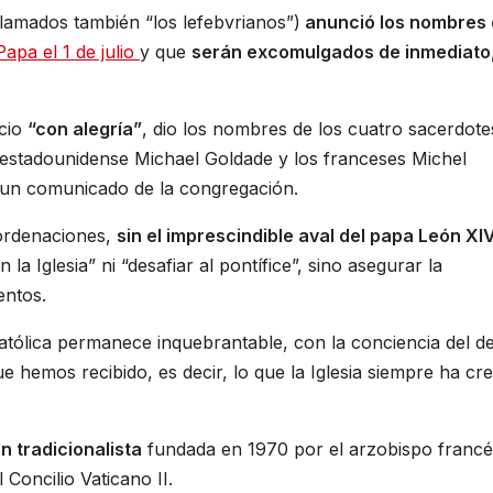
lamados también “los lefebvrianos”)
anunció los nombres
apa el 1 de julio
y que
serán excomulgados de inmediato
ncio
“con alegría”
, dio los nombres de los cuatro sacerdot
l estadounidense Michael Goldade y los franceses Michel
 un comunicado de la congregación.
 ordenaciones,
sin el imprescindible aval del papa León XIV
la Iglesia” ni “desafiar al pontífice”, sino asegurar la
entos.
 Católica permanece inquebrantable, con la conciencia del d
ue hemos recibido, es decir, lo que la Iglesia siempre ha cre
 tradicionalista
fundada en 1970 por el arzobispo francé
 Concilio Vaticano II.