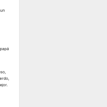
 un
 papá
eso,
erdo,
ejor.