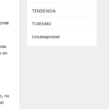
TENDENCIA
donde
TURISMO
Uncategorized
 más
o en
o, no
el