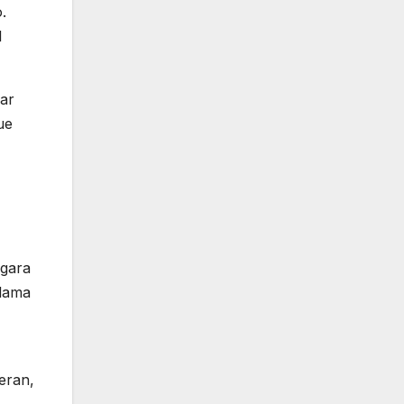
.
l
ar
ue
rgara
Llama
eran,