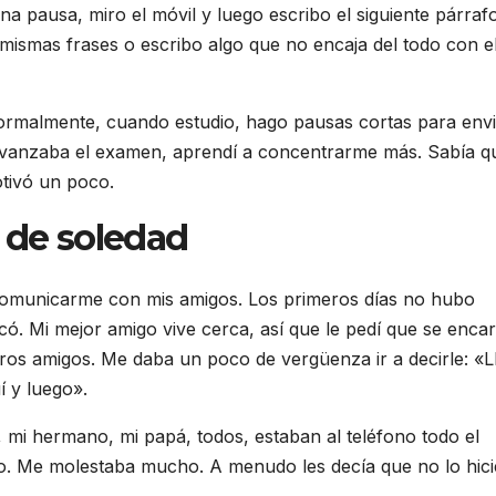
a pausa, miro el móvil y luego escribo el siguiente párrafo
s mismas frases o escribo algo que no encaja del todo con e
rmalmente, cuando estudio, hago pausas cortas para envi
avanzaba el examen, aprendí a concentrarme más. Sabía q
otivó un poco.
 de soledad
 comunicarme con mis amigos. Los primeros días no hubo
ó. Mi mejor amigo vive cerca, así que le pedí que se enca
ros amigos. Me daba un poco de vergüenza ir a decirle: «
í y luego».
mi hermano, mi papá, todos, estaban al teléfono todo el
ono. Me molestaba mucho. A menudo les decía que no lo hici