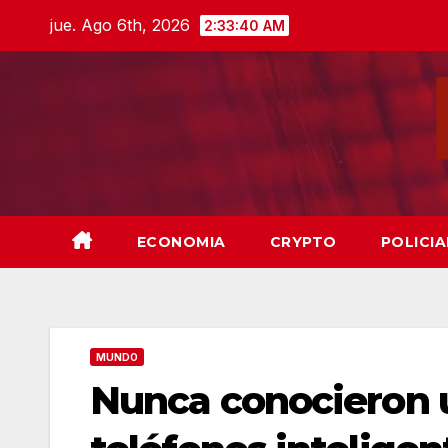
Skip
jue. Ago 6th, 2026
2:33:42 AM
to
content
ECONOMIA
CRYPTO
POLICIA
MUNDO
Nunca conocieron 