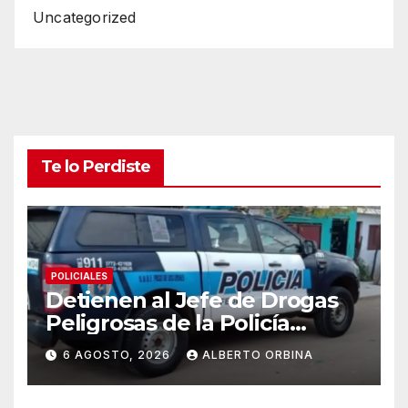
Uncategorized
Te lo Perdiste
POLICIALES
Detienen al Jefe de Drogas
Peligrosas de la Policía
Federal en Córdoba: enfrenta
6 AGOSTO, 2026
ALBERTO ORBINA
varios cargos