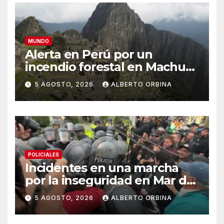
MUNDO
Alerta en Perú por un
incendio forestal en Machu
Picchu que afecta el servicio
5 AGOSTO, 2026
ALBERTO ORBINA
de trenes hacia el santuario
POLICIALES
Incidentes en una marcha
por la inseguridad en Mar del
Plata: vecinos piden que
5 AGOSTO, 2026
ALBERTO ORBINA
cambien la cúpula policial