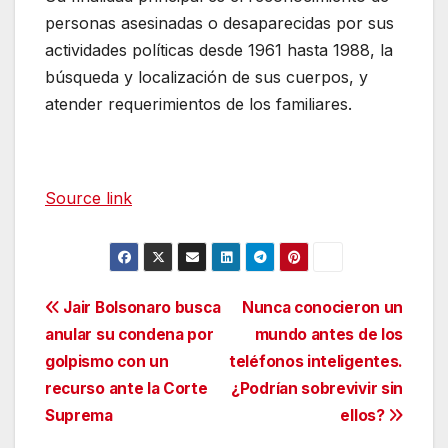
personas asesinadas o desaparecidas por sus
actividades políticas desde 1961 hasta 1988, la
búsqueda y localización de sus cuerpos, y
atender requerimientos de los familiares.
Source link
Navegación
Jair Bolsonaro busca
Nunca conocieron un
anular su condena por
mundo antes de los
de
golpismo con un
teléfonos inteligentes.
entradas
recurso ante la Corte
¿Podrían sobrevivir sin
Suprema
ellos?