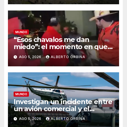
MUNDO
“Esos chavalos me dan
miedo”: el momento en que
los sicarios marcaron al
AGO 5, 2026
ALBERTO ORBINA
influencer mexicano César
Gastélum antes de asesinarlo
MUNDO
Investigan un incidente entre
un avión comercial y el
helicóptero de Donald Trump
AGO 5, 2026
ALBERTO ORBINA
en el cielo de Washington