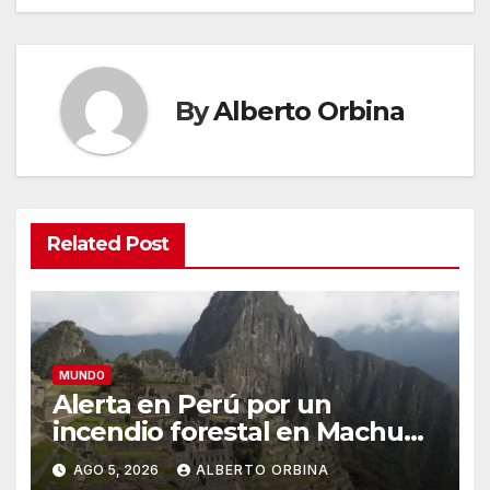
By
Alberto Orbina
Related Post
MUNDO
Alerta en Perú por un
incendio forestal en Machu
Picchu que afecta el servicio
AGO 5, 2026
ALBERTO ORBINA
de trenes hacia el santuario