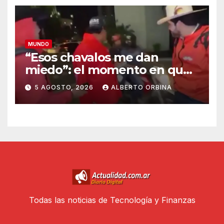
MUNDO
“Esos chavalos me dan
miedo”: el momento en que
los sicarios marcaron al
5 AGOSTO, 2026
ALBERTO ORBINA
influencer mexicano César
Gastélum antes de asesinarlo
Todas las noticias de Tecnología y Finanzas