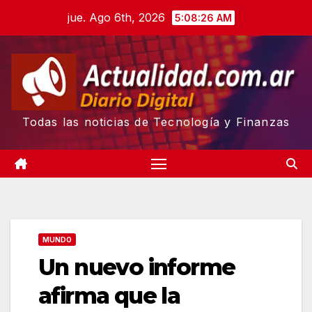
Skip
jue. Ago 6th, 2026
5:08:27 AM
to
content
Todas las noticias de Tecnología y Finanzas
MUNDO
Un nuevo informe
afirma que la