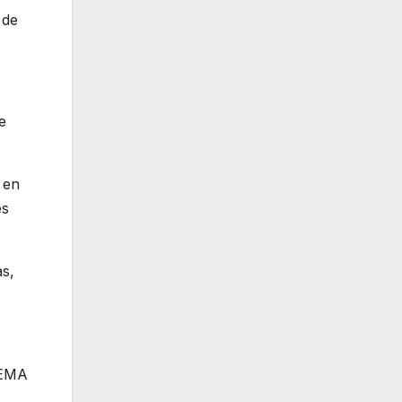
 de
e
 en
es
as,
 EMA