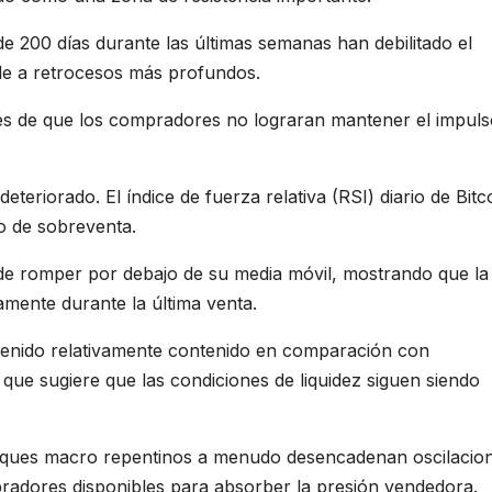
e 200 días durante las últimas semanas han debilitado el
able a retrocesos más profundos.
és de que los compradores no lograran mantener el impuls
eriorado. El índice de fuerza relativa (RSI) diario de Bitc
io de sobreventa.
 de romper por debajo de su media móvil, mostrando que la
amente durante la última venta.
tenido relativamente contenido en comparación con
 que sugiere que las condiciones de liquidez siguen siendo
oques macro repentinos a menudo desencadenan oscilacio
adores disponibles para absorber la presión vendedora.