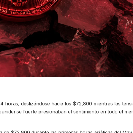
24 horas, deslizándose hacia los $72,800 mientras las tens
dounidense fuerte presionaban el sentimiento en todo el me
a de $72,800 durante las primeras horas asiáticas del May