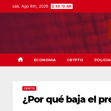
Skip
sáb. Ago 8th, 2026
8:48:20 AM
to
content
ECONOMIA
CRYPTO
POLICIA
CRYPTO
¿Por qué baja el pr