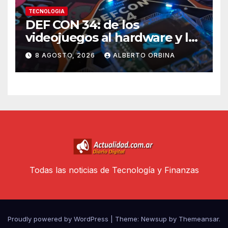
TECNOLOGIA
DEF CON 34: de los
videojuegos al hardware y los
autos, el llamado hacker a
8 AGOSTO, 2026
ALBERTO ORBINA
recuperar el control de la
tecnología
Todas las noticias de Tecnología y Finanzas
Proudly powered by WordPress
|
Theme: Newsup by
Themeansar
.