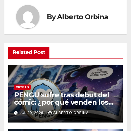
By
Alberto Orbina
Related Post
CRYPTO
PENGU sufre tras debut del
cómic: ¿por qué venden los
traders?
JUL 29, 2026
ALBERTO ORBINA