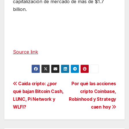
capitalización de mercado de más de $1.7
billion.
Source link
Navegación
Caída cripto: ¿por
Por qué las acciones
qué bajan Bitcoin Cash,
cripto Coinbase,
de
LUNC, Pi Network y
Robinhood y Strategy
entradas
WLFI?
caen hoy