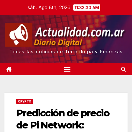
Skip
sáb. Ago 8th, 2026
11:33:31 AM
to
content
Todas las noticias de Tecnología y Finanzas
CRYPTO
Predicción de precio
de Pi Network: