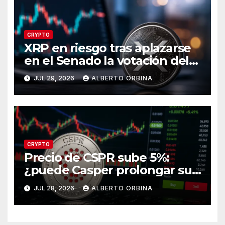
CRYPTO
XRP en riesgo tras aplazarse
en el Senado la votación del
CLARITY Act?
JUL 29, 2026
ALBERTO ORBINA
CRYPTO
Precio de CSPR sube 5%:
¿puede Casper prolongar su
recuperación?
JUL 28, 2026
ALBERTO ORBINA