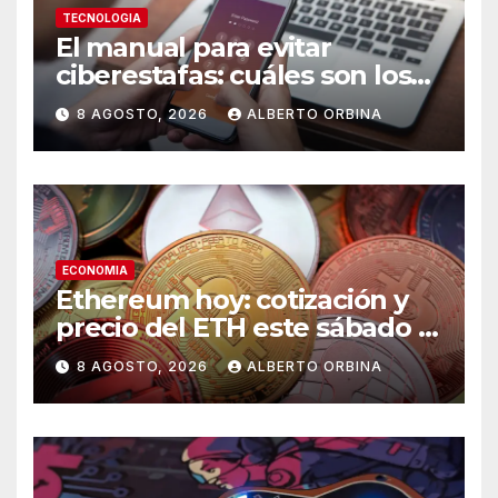
TECNOLOGIA
El manual para evitar
ciberestafas: cuáles son los
engaños más comunes y las
8 AGOSTO, 2026
ALBERTO ORBINA
señales de alerta
ECONOMIA
Ethereum hoy: cotización y
precio del ETH este sábado 8
de agosto de 2026
8 AGOSTO, 2026
ALBERTO ORBINA