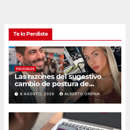
Te lo Perdiste
POLICIALES
Las razones del sugestivo
cambio de postura de
Candela Arizaga y los
8 AGOSTO, 2026
ALBERTO ORBINA
beneficios de ser un Moyano