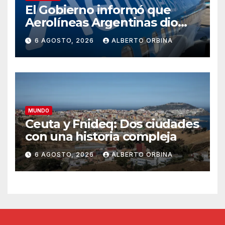
El Gobierno informó que
Aerolíneas Argentinas dio
utilidades por segundo año y
6 AGOSTO, 2026
ALBERTO ORBINA
pagará el impuesto a las
Ganancias por primera vez en
su historia
MUNDO
Ceuta y Fnideq: Dos ciudades
con una historia compleja
6 AGOSTO, 2026
ALBERTO ORBINA