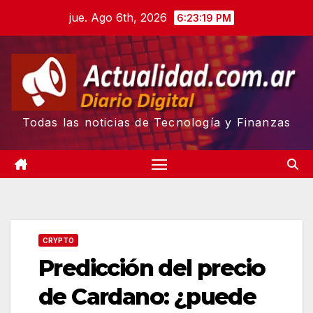
Skip
jue. Ago 6th, 2026
6:23:20 PM
to
content
Todas las noticias de Tecnología y Finanzas
CRYPTO
Predicción del precio
de Cardano: ¿puede