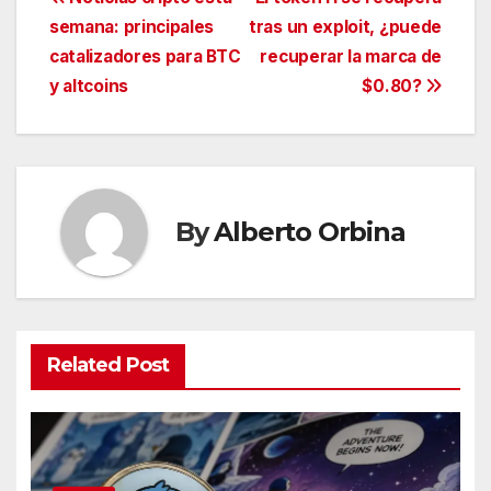
Navegación
semana: principales
tras un exploit, ¿puede
de
catalizadores para BTC
recuperar la marca de
entradas
y altcoins
$0.80?
By
Alberto Orbina
Related Post