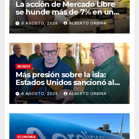
La acción de Mercado Libre
se hunde más de 7% en un
día rojo para los papeles
6 AGOSTO, 2026
ALBERTO ORBINA
argentinos en Wall Street
MUNDO
Más presión sobre la isla:
Estados Unidos sancionó al
ministro de las Fuerzas
6 AGOSTO, 2026
ALBERTO ORBINA
Armadas y a la cúpula de la
industria militar de Cuba
ECONOMIA