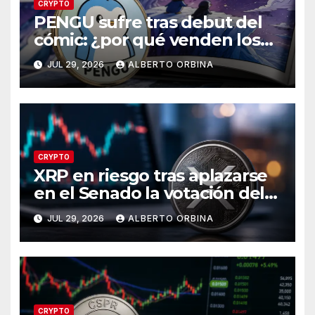
CRYPTO
PENGU sufre tras debut del
cómic: ¿por qué venden los
traders?
JUL 29, 2026
ALBERTO ORBINA
CRYPTO
XRP en riesgo tras aplazarse
en el Senado la votación del
CLARITY Act?
JUL 29, 2026
ALBERTO ORBINA
CRYPTO