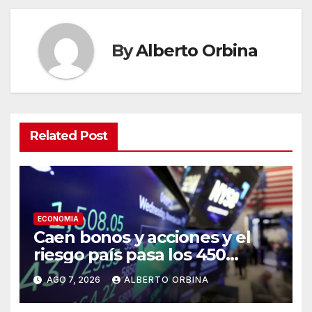
By
Alberto Orbina
Related Post
ECONOMIA
Caen bonos y acciones y el
riesgo país pasa los 450
puntos tras las concesiones
AGO 7, 2026
ALBERTO ORBINA
que tuvo que hacer el
Gobierno en el Congreso