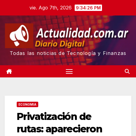
Skip
vie. Ago 7th, 2026
9:34:27 PM
to
content
Todas las noticias de Tecnología y Finanzas
ECONOMIA
Privatización de
rutas: aparecieron