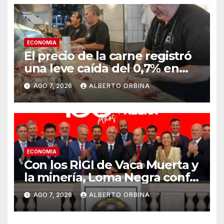
ECONOMIA
El precio de la carne registró
una leve caída del 0,7% en
julio
AGO 7, 2026
ALBERTO ORBINA
ECONOMIA
Con los RIGI de Vaca Muerta y
la minería, Loma Negra confía
en un récord de la
AGO 7, 2026
ALBERTO ORBINA
construcción