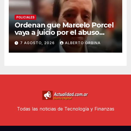
POLICIALES
Ordenan que Marcelo Porcel
vaya a juicio por el abuso
sexual de 10 alumnos del
7 AGOSTO, 2026
ALBERTO ORBINA
Colegio Palermo Chico
Todas las noticias de Tecnología y Finanzas