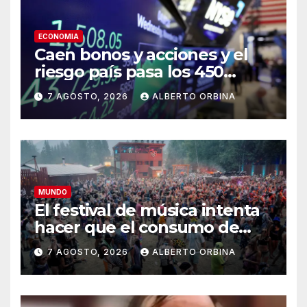
ECONOMIA
Caen bonos y acciones y el
riesgo país pasa los 450
puntos tras las concesiones
7 AGOSTO, 2026
ALBERTO ORBINA
que tuvo que hacer el
Gobierno en el Congreso
MUNDO
El festival de música intenta
hacer que el consumo de
drogas sea más seguro
7 AGOSTO, 2026
ALBERTO ORBINA